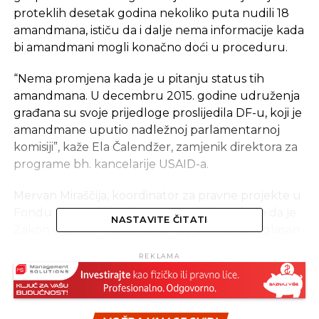
proteklih desetak godina nekoliko puta nudili 18
amandmana, ističu da i dalje nema informacije kada
bi amandmani mogli konačno doći u proceduru.
“Nema promjena kada je u pitanju status tih
amandmana. U decembru 2015. godine udruženja
građana su svoje prijedloge proslijedila DF-u, koji je
amandmane uputio nadležnoj parlamentarnoj
komisiji”, kaže Ela Čalendžer, zamjenik direktora za
programe bh. kancelarije USAID-a.
Mervan Miraščija, koordinator za pravne projekte u
Fondu za otvoreno društvo u Sarajevu, kaže da je
NASTAVITE ČITATI
Zakon o javnim nabavkama koji je na snazi izglasan
bez ugrađivanja pomenutih 18 amandmana, zbog
REKLAMA
čega je ponovo pokrenuta procedura da se
amandmani izglasaju i zakon dopuni. “I danas se
zalažemo za iste amandmane kojima će se povećati
transparentnost postupaka javnih nabavki od