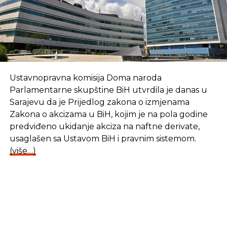
SLIČNE TEME:
SLEDEĆI
Mjere za smanjenje cijena u mobilnoj
telefoniji stupaju na snagu
NE PROPUSTITE
Nedostaje zakon o dronovima
Ustavnopravna komisija Doma naroda
Parlamentarne skupštine BiH utvrdila je danas u
Sarajevu da je Prijedlog zakona o izmjenama
Zakona o akcizama u BiH, kojim je na pola godine
predviđeno ukidanje akciza na naftne derivate,
usaglašen sa Ustavom BiH i pravnim sistemom.
(više…)