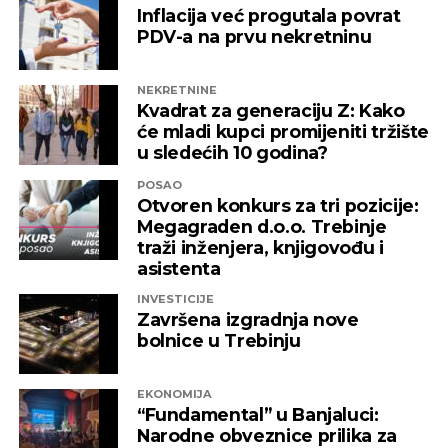
Inflacija već progutala povrat
PDV-a na prvu nekretninu
NEKRETNINE
Kvadrat za generaciju Z: Kako
će mladi kupci promijeniti tržište
u sledećih 10 godina?
POSAO
Otvoren konkurs za tri pozicije:
Megagraden d.o.o. Trebinje
traži inženjera, knjigovođu i
asistenta
INVESTICIJE
Završena izgradnja nove
bolnice u Trebinju
EKONOMIJA
“Fundamental” u Banjaluci:
Narodne obveznice prilika za