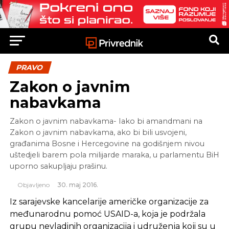
PRAVO
Zakon o javnim
nabavkama
Zakon o javnim nabavkama- Iako bi amandmani na
Zakon o javnim nabavkama, ako bi bili usvojeni,
građanima Bosne i Hercegovine na godišnjem nivou
uštedjeli barem pola milijarde maraka, u parlamentu BiH
uporno sakupljaju prašinu.
Objavljeno
30. maj 2016.
Iz sarajevske kancelarije američke organizacije za
međunarodnu pomoć USAID-a, koja je podržala
grupu nevladinih organizacija i udruženja koji su u