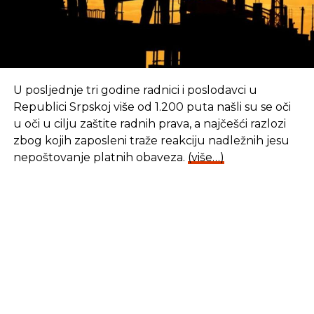
sistemu u zemlji ne odgovara da budu usvojeni ovi
amandmani, mada, kako ističe, svi klubovi u
parlamentu BiH osim SNSD-a, s kojim još nisu
razgovarali, izražavaju podršku da amandmani
budu usvojeni.
U posljednje tri godine radnici i poslodavci u
Republici Srpskoj više od 1.200 puta našli su se oči
u oči u cilju zaštite radnih prava, a najčešći razlozi
REKLAMA
zbog kojih zaposleni traže reakciju nadležnih jesu
nepoštovanje platnih obaveza.
(više…)
“Svi oni su pohvalili naš rad i obećali dati svoj glas
kada amandmani budu u proceduri”, istakao je on.
Prema nezvaničnim informacijama, amandmani bi
se mogli u proceduri naći do ljeta, ali autori apeluju
na medije da izvrše javni pritisak kako bi se to zaista
i ostvarilo. Prema podacima mreže organizacija koje