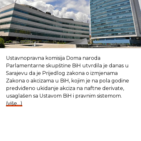
U Ministarstvu ističu da je povećan i iznos novčane
kazne od za turističku organizaciju, od 2.000 KM
do 10.000 KM, ukoliko organizacija sredstva
prikupljena po osnovu boravišne takse potroši
nenamjenski.
Predviđeno je i da se novčanom kaznom od 10.000
Ustavnopravna komisija Doma naroda
KM do 50.000 KM kazni odgovorno lice u jedinici
Parlamentarne skupštine BiH utvrdila je danas u
lokalne samouprave ako sredstva boravišne takse
Sarajevu da je Prijedlog zakona o izmjenama
koja su uplaćena na račun posebnih namjena ne
Zakona o akcizama u BiH, kojim je na pola godine
stavi na raspolaganje turističkoj organizaciji opštine
predviđeno ukidanje akciza na naftne derivate,
ili grada.
usaglašen sa Ustavom BiH i pravnim sistemom.
(više…)
REKLAMA