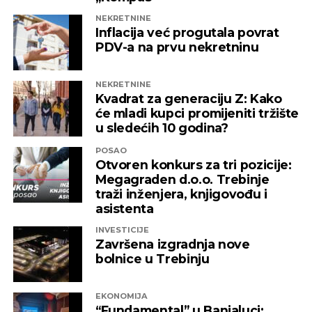
NEKRETNINE
Inflacija već progutala povrat
PDV-a na prvu nekretninu
NEKRETNINE
Kvadrat za generaciju Z: Kako
će mladi kupci promijeniti tržište
u sledećih 10 godina?
POSAO
Otvoren konkurs za tri pozicije:
Megagraden d.o.o. Trebinje
traži inženjera, knjigovođu i
asistenta
INVESTICIJE
Završena izgradnja nove
bolnice u Trebinju
EKONOMIJA
“Fundamental” u Banjaluci: