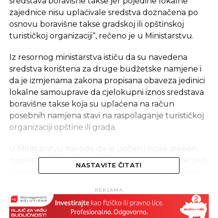
sredstava boravišne takse jer pojedine lokalne
zajednice nisu uplaćivale sredstva doznačena po
osnovu boravišne takse gradskoj ili opštinskoj
turističkoj organizaciji“, rečeno je u Ministarstvu.
Iz resornog ministarstva ističu da su navedena
sredstva korištena za druge budžetske namjene i
da je izmjenama zakona propisana obaveza jedinici
lokalne samouprave da cjelokupni iznos sredstava
boravišne takse koja su uplaćena na račun
posebnih namjena stavi na raspolaganje turističkoj
organizaciji opštine ili grada.
U Minstarstvu navode da je uočen i nizak stepen
naplativosti boravišne takse pružaoca ugostiteljskih
NASTAVITE ČITATI
usluga u privatnom smještaju, gdje knjige gostiju
nisu ažurirane na odgovarajući način ili gosti nisu
REKLAMA
prijavljivani.
„Sa ciljem rješavanja ovog problema, zakonom je