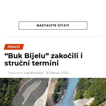
Izvor: Srna
NASTAVITE ČITATI
SLIČNE TEME:
SLEDEĆI
Skupština usvojila Zakon o RTRS-u
PRAVO
NE PROPUSTITE
“Buk Bijelu” zakočili i
Izmjene Porodičnog zakona RS olakšavaju
stručni termini
put do nove porodice
Objavljeno
4 godine prije
16. februar 2022.