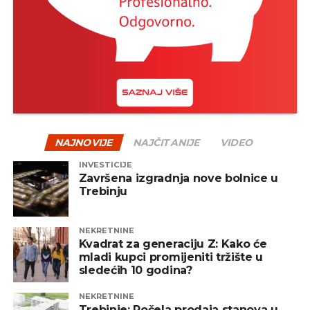
NAJNOVIJE
NAJČITANIJE
VIDEO
INVESTICIJE
Završena izgradnja nove bolnice u
Trebinju
NEKRETNINE
Kvadrat za generaciju Z: Kako će
mladi kupci promijeniti tržište u
sledećih 10 godina?
NEKRETNINE
Trebinje: Počela prodaja stanova u