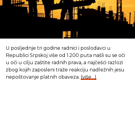
ugostiteljskim objektima, a turističke organizacije u
Republici Srpskoj trebalo bi da dobiju više
finansijskih sredstava koje će moći da iskoriste za
sprovođenje promotivnih aktivnosti u turizmu.
U posljednje tri godine radnici i poslodavci u
REKLAMA
Republici Srpskoj više od 1.200 puta našli su se oči
u oči u cilju zaštite radnih prava, a najčešći razlozi
zbog kojih zaposleni traže reakciju nadležnih jesu
nepoštovanje platnih obaveza.
(više…)
„Važna odredba zakona je ukidanje plaćanja
boravišne takse za učenike osnovnih i srednjih
škola čije ekskurzije se izvode u Republici Srpskoj.
Ovo će se direktno odraziti na smanjenje cijena
ekskurzija za učenike u osnovnim i srednjim
školama, a ujedno će stimulativno djelovati na
povećanje domaćeg turističkog prometa“, tvrde u