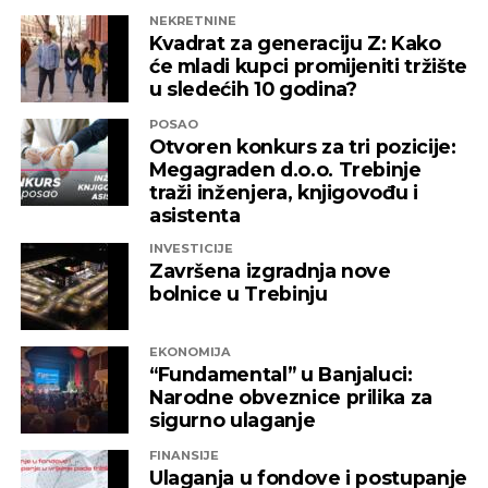
NEKRETNINE
Kvadrat za generaciju Z: Kako
će mladi kupci promijeniti tržište
u sledećih 10 godina?
POSAO
Otvoren konkurs za tri pozicije:
Megagraden d.o.o. Trebinje
traži inženjera, knjigovođu i
asistenta
INVESTICIJE
Završena izgradnja nove
bolnice u Trebinju
EKONOMIJA
“Fundamental” u Banjaluci:
Narodne obveznice prilika za
sigurno ulaganje
FINANSIJE
Ulaganja u fondove i postupanje