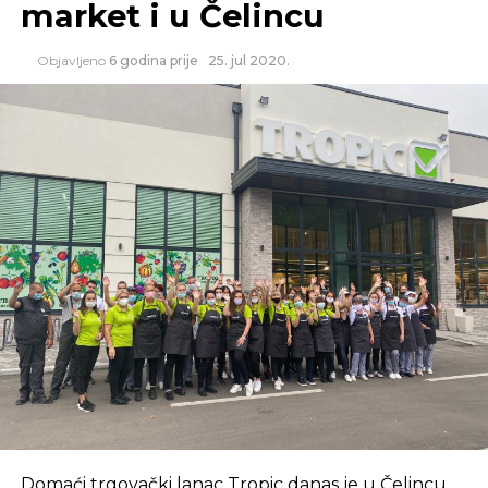
market i u Čelincu
Objavljeno
6 godina prije
25. jul 2020.
Domaći trgovački lanac Tropic danas je u Čelincu,