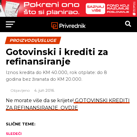
PROIZVODI/USLUGE
Gotovinski i krediti za
refinansiranje
Iznos kredita do KM 40.000, rok otplate: do 8
godina bez žiranata do KM 20.000.
Objavljeno
4. jun 2016.
Ne morate više da se krijete!
GOTOVINSKI KREDITI
ZA REFINANSIRANJE
OVDJE
SLIČNE TEME:
SLEDEĆI