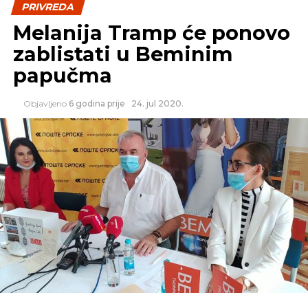
PRIVREDA
Melanija Tramp će ponovo
zablistati u Beminim
papučma
Objavljeno
6 godina prije
24. jul 2020.