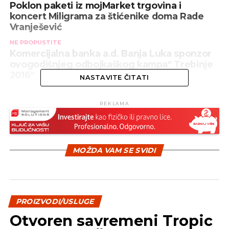
Poklon paketi iz mojMarket trgovina i
koncert Miligrama za štićenike doma Rade
Vranješević
NE PROPUSTITE
Komercijalna banka a.d. Banja Luka sponzor
ovogodišnjeg odbojkaškog kampa“ Trebinje
2016“
NASTAVITE ČITATI
REKLAMA
MOŽDA VAM SE SVIDI
PROIZVODI/USLUGE
Otvoren savremeni Tropic