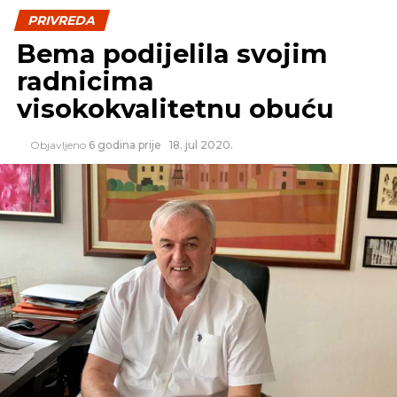
PRIVREDA
Bema podijelila svojim
radnicima
visokokvalitetnu obuću
Objavljeno
6 godina prije
18. jul 2020.