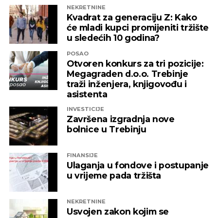
će mladi kupci promijeniti tržište
u sledećih 10 godina?
POSAO
Otvoren konkurs za tri pozicije:
Megagraden d.o.o. Trebinje
traži inženjera, knjigovođu i
asistenta
INVESTICIJE
Završena izgradnja nove
bolnice u Trebinju
FINANSIJE
Ulaganja u fondove i postupanje
u vrijeme pada tržišta
NEKRETNINE
Usvojen zakon kojim se
omogućava povrat PDV-a na
kupovinu prve nekretnine