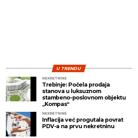
U TRENDU
NEKRETNINE
Trebinje: Počela prodaja
stanova u luksuznom
stambeno-poslovnom objektu
„Kompas“
NEKRETNINE
Inflacija već progutala povrat
PDV-a na prvu nekretninu
NEKRETNINE
Kvadrat za generaciju Z: Kako