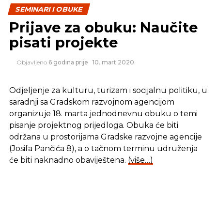
Prijave za obuku: Naučite
nastanku, preventivi i prevazilaženju konflikta
pisati projekte
unutar tima, kako planirati obaveze, delegirati i
postaviti prioritete u radu.
Objavljeno
6 godina prije
10. mart 2020.
Za registraciju dva ili više učesnika iz istog kolektiva
odobravamo dodatne cjenovne pogodnosti.
Odjeljenje za kulturu, turizam i socijalnu politiku, u
saradnji sa Gradskom razvojnom agencijom
Kotizacija: 250 KM/150 KM*
organizuje 18. marta jednodnevnu obuku o temi
pisanje projektnog prijedloga. Obuka će biti
* Za članove Entrepreneurship kluba. Za
održana u prostorijama Gradske razvojne agencije
informacije o učlanjenju kliknite ovdje. (Kotizacija
(Josifa Pančića 8), a o tačnom terminu udruženja
uključuje: participaciju u treningu, predavanja
će biti naknadno obaviještena.
(više…)
profesionalaca i ljudi iz branše, certifikat,
handoute, snack i osvježenja tokom treninga);
Za učešće je potrebno da se prijavite i da izvršite
uplatu kotizacije na naš račun kod ZiraatBank BH
br. 1860001064138136. Registracija je otvorena
najkasnije 24h prije zakazanog početka treninga.