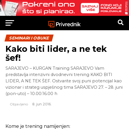
SEMINARI I OBUKE
Kako biti lider, a ne tek
šef!
SARAJEVO – KURGAN Training SARAJEVO Vam
predstavlja intenzivni dvodnevni trening KAKO BITI
LIDER, A NE TEK ŠEF. Ostvarite svoj puni potencijal kao
vizionar i strateg uspješnog tima SARAJEVO 27. – 28. juni
(pon-uto) – 10.00:16.00 h
Objavljeno
8. jun 2016.
Kome je trening namijenjen: