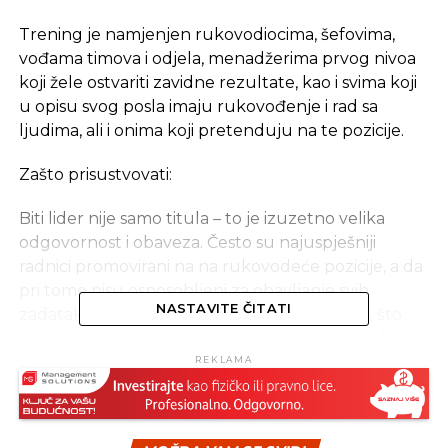
Trening je namjenjen rukovodiocima, šefovima,
vođama timova i odjela, menadžerima prvog nivoa
koji žele ostvariti zavidne rezultate, kao i svima koji
u opisu svog posla imaju rukovođenje i rad sa
ljudima, ali i onima koji pretenduju na te pozicije.
Zašto prisustvovati:
Biti lider nije samo titula – to je izuzetno velika
odgovornost i obaveza. Često su najuspješniji
radnici promovirani na na rukovodeće pozicije, a da
pri tome nisu osposobljeni za obavljanje svih
NASTAVITE ČITATI
zadataka koje ta odgovornost sa sobom nosi, što
uzrokuje da organizacija izgubi uspješnog radnika,
a ne dobije ni dobrog šefa, a kamoli lidera koji će
REKLAMA
motivisati i voditi druge. Ovaj
treningomogućava sticanje vještina neophodnih
svakome ko želi biti efektivan lider uspješnog tima.