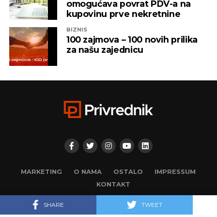
BIZNIS
100 zajmova – 100 novih prilika
za našu zajednicu
MARKETING
O NAMA
OSTALO
IMPRESSUM
KONTAKT
© 2025. Privrednik. Sva prava zadržana. Developed by
adsoft.
SHARE
TWEET