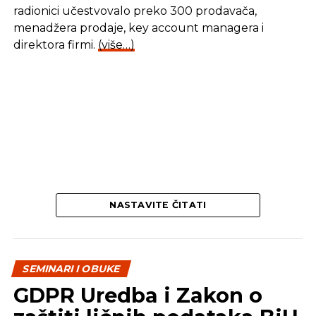
SLEDEĆI
direktora firmi.
(više…)
Besplatan kurs “‘Internet marketing”
NE PROPUSTITE
Financije za nefinancijaše
NASTAVITE ČITATI
SEMINARI I OBUKE
GDPR Uredba i Zakon o
zaštiti ličnih podataka BiH