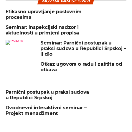
MOŽDA VAM SE SVIDI
Sadržaj:
Efikasno upravljanje poslovnim
procesima
Seminar: Inspekcijski nadzor i
REKLAMA
aktuelnosti u primjeni propisa
Seminar: Parnični postupak u
praksi sudova u Republici Srpskoj –
II dio
Otkaz ugovora o radu i zaštita od
Na ovom treningu naučićete i saznati: koje su to
otkaza
uloge, zadaci i obaveze lidera, koji su različiti stilovi
Parnični postupak u praksi sudova
rukovođenja i prepoznati svoj, koja su pravila
u Republici Srpskoj
timskog rada i koje uloge postoje u timu, kako
Dvodnevni interaktivni seminar –
voditi uspješan tim, kako prepoznati potrebe,
Projekt menadžment
načine funkcionisanja i preferencije članova tima, te
faktore i metode koje ih motiviraju, kako
efikasno koristiti tehnike motivacionog feedbacka-a
članovima tima, prepoznati obrasce kvalitetne
SEMINARI I OBUKE
komunikacije sa podređenim, ali i nadređenima, o