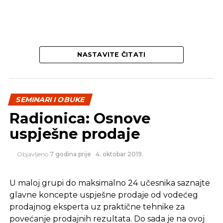
Za sve dodatne informacije:
NASTAVITE ČITATI
REKLAMA
SEMINARI I OBUKE
Radionica: Osnove
uspješne prodaje
KURGAN d.o.o. ID: 4201911470004; Azize
Šaćirbegović bb, 71000 Sarajevo,
Objavljeno
7 godina prije
4. oktobar 2019.
Kontakt: GSM: +387 62 861 518 Tel:+387 33 974 407
E-mail:
training@kurgan.ba
U maloj grupi do maksimalno 24 učesnika saznajte
glavne koncepte uspješne prodaje od vodećeg
Izvor: Kurgan.ba
prodajnog eksperta uz praktične tehnike za
povećanje prodajnih rezultata. Do sada je na ovoj
SLIČNE TEME:
SEMINAR
radionici učestvovalo preko 300 prodavača,
menadžera prodaje, key account managera i