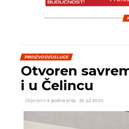
M
PROIZVODI/USLUGE
Otvoren savrem
i u Čelincu
Objavljeno
6 godina prije
25. jul 2020.