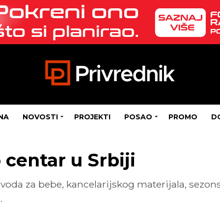
NA
NOVOSTI
PROJEKTI
POSAO
PROMO
D
centar u Srbiji
zvoda za bebe, kancelarijskog materijala, sezo
.