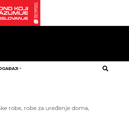
OGAĐAJI
nske robe, robe za uređenje doma,