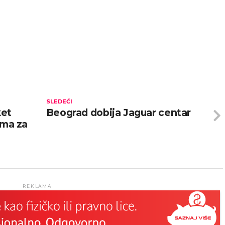
SLEDEĆI
ket
Beograd dobija Jaguar centar
ama za
REKLAMA