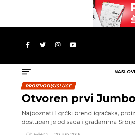
NASLOV
PROIZVODI/USLUGE
Otvoren prvi Jumbo 
Najpoznatiji grčki brend igračaka, proi
dostupan je od sada i građanima Srbije
Objavljeno
20. jun 2016.