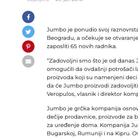
Jumbo je ponudio svoj raznovrs
Beogradu, a očekuje se otvaranje 
zaposliti 65 novih radnika.
“Zadovoljni smo što je od danas 
omogućili da ovdašnji potrošači
proizvoda koji su namenjeni deci 
da će Jumbo proizvodi zadovoljiti 
Veropulos, vlasnik i direktor komp
Jumbo je grčka kompanija osnov
dečije prodavnice, proizvode za b
za uređenje doma. Kompanija Ju
Bugarskoj, Rumuniji i na Kipru. 