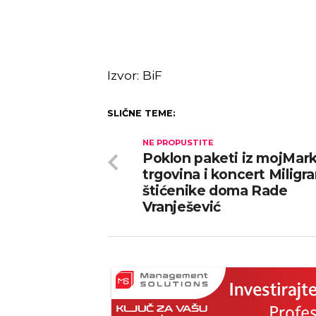
Izvor: BiF
SLIČNE TEME:
NE PROPUSTITE
Poklon paketi iz mojMar
trgovina i koncert Miligr
štićenike doma Rade
Vranješević