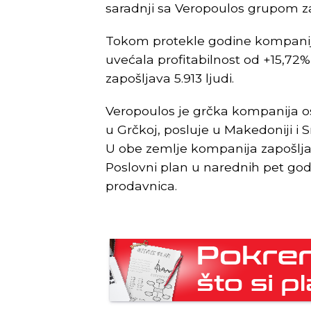
saradnji sa Veropoulos grupom za
Tokom protekle godine kompanija
uvećala profitabilnost od +15,72
zapošljava 5.913 ljudi.
Veropoulos je grčka kompanija o
u Grčkoj, posluje u Makedoniji i 
U obe zemlje kompanija zapošljav
Poslovni plan u narednih pet go
prodavnica.