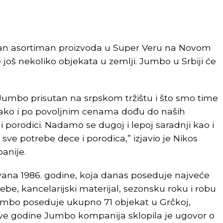
tan asortiman proizvoda u Super Veru na Novom
još nekoliko objekata u zemlji. Jumbo u Srbiji će
Jumbo prisutan na srpskom tržištu i što smo time
 lako i po povoljnim cenama dođu do naših
i porodici. Nadamo se dugoj i lepoj saradnji kao i
sve potrebe dece i porodica,” izjavio je Nikos
anije.
ana 1986. godine, koja danas poseduje najveće
ebe, kancelarijski materijal, sezonsku roku i robu
mbo poseduje ukupno 71 objekat u Grčkoj,
Ove godine Jumbo kompanija sklopila je ugovor o