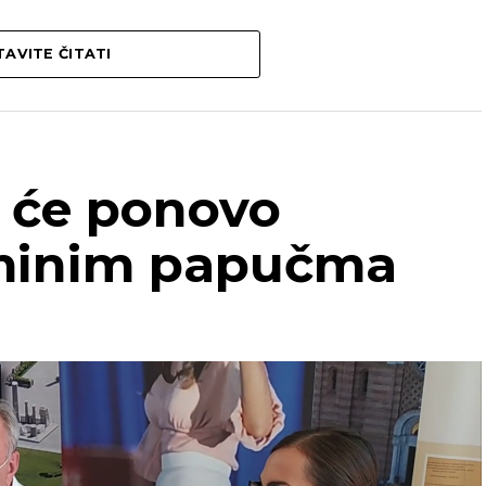
AVITE ČITATI
 će ponovo
eminim papučma