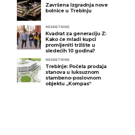
Završena izgradnja nove
bolnice u Trebinju
NEKRETNINE
Kvadrat za generaciju Z:
Kako će mladi kupci
promijeniti tržište u
sledećih 10 godina?
NEKRETNINE
Trebinje: Počela prodaja
stanova u luksuznom
stambeno-poslovnom
objektu „Kompas“