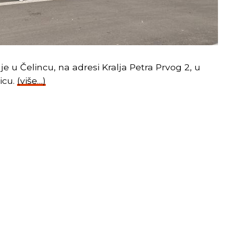
e u Čelincu, na adresi Kralja Petra Prvog 2, u
icu.
(više…)