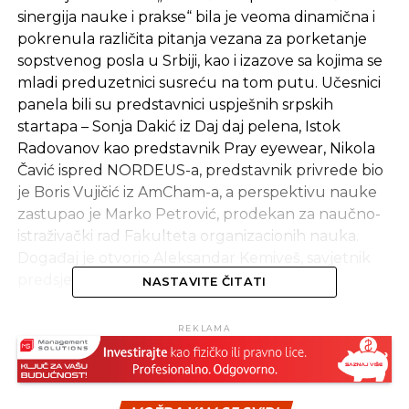
sinergija nauke i prakse“ bila je veoma dinamična i
pokrenula različita pitanja vezana za porketanje
sopstvenog posla u Srbiji, kao i izazove sa kojima se
mladi preduzetnici susreću na tom putu. Učesnici
panela bili su predstavnici uspješnih srpskih
startapa – Sonja Dakić iz Daj daj pelena, Istok
Radovanov kao predstavnik Pray eyewear, Nikola
Čavić ispred NORDEUS-a, predstavnik privrede bio
je Boris Vujičić iz AmCham-a, a perspektivu nauke
zastupao je Marko Petrović, prodekan za naučno-
istraživački rad Fakulteta organizacionih nauka.
Događaj je otvorio Aleksandar Kemiveš, savjetnik
predsjednika Privredne komore Srbije.
NASTAVITE ČITATI
Nakon panela, osam timova koji su učestvovali u
REKLAMA
finalu su kroz četvorominutne prezentacije izložili
svoje ideje i poslovne modele, a potom su uslijedila
pitanja stručnog žirija koji su činili predstavnici
Eurobank Srbije, SBB-a, Telekoma Srbije, StartLabs