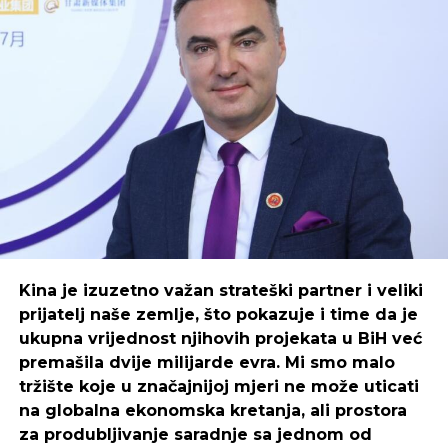
stanova na tržištu – kažu u agencijama.
kompanije često propadaju jer osnivači nemaju
motivaciju i disciplinu da prođu kroz teška
vremena.
Za preduzetnike, motivacija i disciplina su dva
osnovna stuba uspjeha. Iako se ova dva termina
često koriste naizmjenično, oni znače različite stvari.
Šta je motivacija?
Motivacija je skup psiholoških sila koje nam
omogućavaju da pokrenemo, organiziramo i
ustrajemo u ponašanjima koja će nas na kraju
Kina je izuzetno važan strateški partner i veliki
dovesti do postizanja cilja.
prijatelj naše zemlje, što pokazuje i time da je
ukupna vrijednost njihovih projekata u BiH već
Motivacija vam pomaže da svojim svakodnevnim
premašila dvije milijarde evra. Mi smo malo
aktivnostima pristupite sa strašću. Kada se osjećate
tržište koje u značajnijoj mjeri ne može uticati
motivirani, započinjete dan s pozitivnim stavom i
na globalna ekonomska kretanja, ali prostora
željni ste da radite na svom poslu.
za produbljivanje saradnje sa jednom od