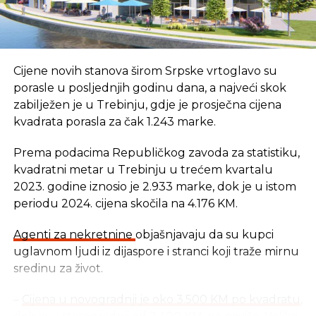
Nikola Čavić, direktor razvoja poslovanja u
Nordeusu, istakao je da kroz ovakva takmičenja
mladi ljudi mogu da stupe u kontakt sa
Cijene novih stanova širom Srpske vrtoglavo su
profesionalcima koji mogu da podijele sa njima
porasle u posljednjih godinu dana, a najveći skok
svoja iskustva, koja će im značiti u daljem razvoju
zabilježen je u Trebinju, gdje je prosječna cijena
startapa.
kvadrata porasla za čak 1.243 marke.
Boris Vujičić, član odbora AmCham Srbije i
Prema podacima Republičkog zavoda za statistiku,
predsednik Trizme, dao je savet mladima da prvo
kvadratni metar u Trebinju u trećem kvartalu
završe fakultet pa da se tek onda prepuste
2023. godine iznosio je 2.933 marke, dok je u istom
preduzetništvu, kao i da nikad nije kasno da se
periodu 2024. cijena skočila na 4.176 KM.
pokrene sopstveni posao i da je to moguće i u
poznijim godinama.
Agenti za nekretnine
objašnjavaju da su kupci
uglavnom ljudi iz dijaspore i stranci koji traže mirnu
sredinu za život.
REKLAMA
–
Cijena u novogradnji je oko 3.500 KM po kvadratu
,