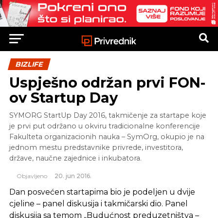
BIZLIFE
Uspješno održan prvi FON-
ov Startup Day
SYMORG StartUp Day 2016, takmičenje za startape koje
je prvi put održano u okviru tradicionalne konferencije
Fakulteta organizacionih nauka – SymOrg, okupio je na
jednom mestu predstavnike privrede, investitora,
države, naučne zajednice i inkubatora.
Objavljeno
20. jun 2016.
Dan posvećen startapima bio je podeljen u dvije
cjeline – panel diskusija i takmičarski dio. Panel
diskusija sa temom „Budućnost preduzetništva –