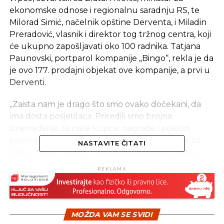
ekonomske odnose i regionalnu saradnju RS, te
Milorad Simić, načelnik opštine Derventa, i Miladin
Preradović, vlasnik i direktor tog tržnog centra, koji
će ukupno zapošljavati oko 100 radnika. Tatjana
Paunovski, portparol kompanije „Bingo“, rekla je da
je ovo 177. prodajni objekat ove kompanije, a prvi u
Derventi.
„Zaista nam je drago što smo ovako dočekani, da
ima dosta posjetilaca. Priredili smo brojna
iznenađenja za naše kupce, nagrade i poklon
pakete, tu je i zabavni sadržaj, kao i predstava za
NASTAVITE ČITATI
djecu ‘Maša i medo'“, rekla je Paunovski. Ona je
dodala da se „Bingo“ u Derventi prostire na površini
REKLAMA
od 1.500 metara kvadratnih i da ima 40 zaposlenih
radnika. Novootvoreni tržni centar sagrađen je
pored magistralnog puta Derventa – Brod, a u
sklopu objekta radi i restoran „Tranzit“ i
MOŽDA VAM SE SVIDI