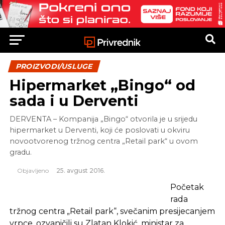
PROIZVODI/USLUGE
Hipermarket „Bingo“ od
sada i u Derventi
DERVENTA – Kompanija „Bingo“ otvorila je u srijedu
hipermarket u Derventi, koji će poslovati u okviru
novootvorenog tržnog centra „Retail park“ u ovom
gradu.
Objavljeno
25. avgust 2016.
Početak
rada
tržnog centra „Retail park“, svečanim presijecanjem
vrpce, ozvaničili su Zlatan Klokić, ministar za