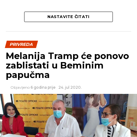
NASTAVITE ČITATI
PRIVREDA
Melanija Tramp će ponovo
zablistati u Beminim
papučma
Objavljeno
6 godina prije
24. jul 2020.