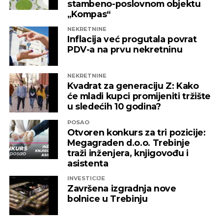
stambeno-poslovnom objektu
„Kompas“
NEKRETNINE
Inflacija već progutala povrat
PDV-a na prvu nekretninu
NEKRETNINE
Kvadrat za generaciju Z: Kako
će mladi kupci promijeniti tržište
u sledećih 10 godina?
POSAO
Otvoren konkurs za tri pozicije:
Megagraden d.o.o. Trebinje
traži inženjera, knjigovođu i
asistenta
INVESTICIJE
Završena izgradnja nove
bolnice u Trebinju