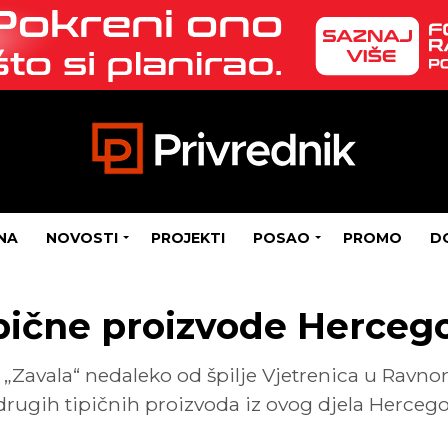
NA
NOVOSTI
PROJEKTI
POSAO
PROMO
D
pične proizvode Herceg
avala“ nedaleko od špilje Vjetrenica u Ravnom
ugih tipičnih proizvoda iz ovog djela Hercego