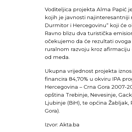
Voditeljica projekta Alma Papić je 
kojih je javnosti najinteresantniji
Durmitor i Hercegovinu“ koji će 
Ravno blizu dva turistička emisi
očekujemo da će rezultati ovoga 
ruralnom razvoju kroz afirmacij
od meda.
Ukupna vrijednost projekta iznos
financira 84,70% u okviru IPA p
Hercegovina – Crna Gora 2007-20
opština Trebinje, Nevesinje, Gacko
Ljubinje (BiH), te općina Žabljak,
Gora).
Izvor: Akta.ba