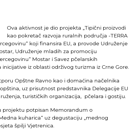
Ova aktivnost je dio projekta „Tipični proizvodi
kao pokretač razvoja ruralnih područja -TERRA
rcegovinu“ koji finansira EU, a provode Udruženje
Mostar, Udruženje mladih za promociju
Hercegovinu“ Mostar i Savez pčelarskih
inicijative iz oblasti održivog turizma iz Crne Gore.
otporu Opštne Ravno kao i domaćina načelnika
 opština, uz prisutnost predstavnika Delegacije EU
uženja, turističkih organizacija, pčelara i gostiju.
 u projektu potpisan Memorandum o
„Medna kuharica“ uz degustaciju „mednog
jeta špilji Vjetrenica.