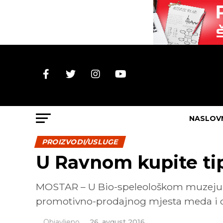
NASLOV
PROIZVODI/USLUGE
U Ravnom kupite ti
MOSTAR – U Bio-speleološkom muzeju „Z
promotivno-prodajnog mjesta meda i dr
Objavljeno
26. avgust 2016.