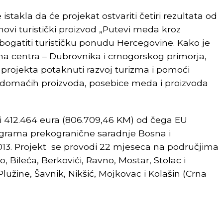
istakla da će projekat ostvariti četiri rezultata od
 novi turistički proizvod „Putevi meda kroz
obogatiti turističku ponudu Hercegovine. Kako je
ona centra – Dubrovnika i crnogorskog primorja,
projekta potaknuti razvoj turizma i pomoći
u domaćih proizvoda, posebice meda i proizvoda
i 412.464 eura (806.709,46 KM) od čega EU
rograma prekogranične saradnje Bosna i
13. Projekt se provodi 22 mjeseca na područjima
, Bileća, Berkovići, Ravno, Mostar, Stolac i
 Plužine, Šavnik, Nikšić, Mojkovac i Kolašin (Crna