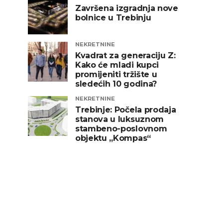
Završena izgradnja nove
bolnice u Trebinju
NEKRETNINE
Kvadrat za generaciju Z:
Kako će mladi kupci
promijeniti tržište u
sledećih 10 godina?
NEKRETNINE
Trebinje: Počela prodaja
stanova u luksuznom
stambeno-poslovnom
objektu „Kompas“