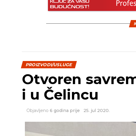
M
PROIZVODI/USLUGE
Otvoren savrem
i u Čelincu
Objavljeno
6 godina prije
25. jul 2020.