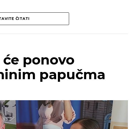
AVITE ČITATI
 će ponovo
eminim papučma