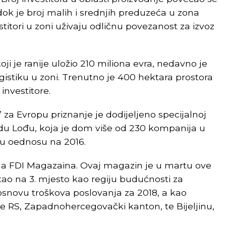
dok je broj malih i srednjih preduzeća u zona
titori u zoni uživaju odličnu povezanost za izvoz
oji je ranije uložio 210 miliona evra, nedavno je
ogistiku u zoni. Trenutno je 400 hektara prostora
investitore.
 za Evropu priznanje je dodijeljeno specijalnoj
u Lođu, koja je dom više od 230 kompanija u
 u oednosu na 2016.
anja FDI Magazaina. Ovaj magazin je u martu ove
ao na 3. mjesto kao regiju budućnosti za
o osnovu troškova poslovanja za 2018, a kao
 je RS, Zapadnohercegovački kanton, te Bijeljinu,