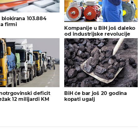
 blokirana 103.884
a firmi
Kompanije u BiH još daleko
od industrijske revolucije
BiH će bar još 20 godina
notrgovinski deficit
kopati ugalj
ežak 12 milijardi KM