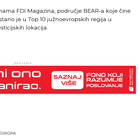
enama FDI Magazina, područje BEAR-a koje čine
rstano je u Top 10 južnoevropskih regija u
ticijskih lokacija.
REKLAMA
EVROPA