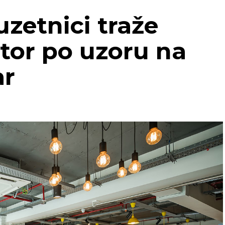
uzetnici traže
tor po uzoru na
ar