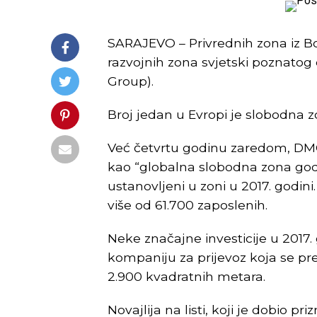
SARAJEVO – Privrednih zona iz Bo
razvojnih zona svjetski poznato
Group).
Broj jedan u Evropi je slobodna zon
Već četvrtu godinu zaredom, DMCC
kao “globalna slobodna zona godi
ustanovljeni u zoni u 2017. godin
više od 61.700 zaposlenih.
Neke značajne investicije u 2017.
kompaniju za prijevoz koja se pres
2.900 kvadratnih metara.
Novajlija na listi, koji je dobio 