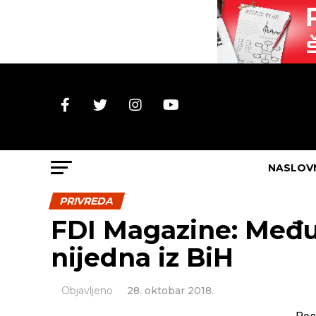
NASLOV
PRIVREDA
FDI Magazine: Među
nijedna iz BiH
Objavljeno
28. oktobar 2018.