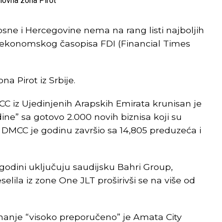
sne i Hercegovine nema na rang listi najboljih
g ekonomskog časopisa FDI (Financial Times
a Pirot iz Srbije.
 iz Ujedinjenih Arapskih Emirata krunisan je
ne” sa gotovo 2.000 novih biznisa koji su
i. DMCC je godinu završio sa 14,805 preduzeća i
 godini uključuju saudijsku Bahri Group,
elila iz zone One JLT proširivši se na više od
priznanje “visoko preporučeno” je Amata City