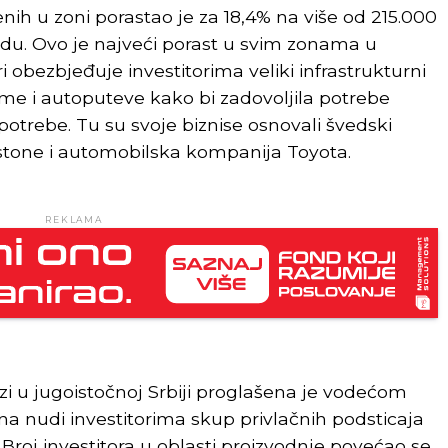
enih u zoni porastao je za 18,4% na više od 215.000
u. Ovo je najveći porast u svim zonama u
 obezbjeđuje investitorima veliki infrastrukturni
ome i autoputeve kako bi zadovoljila potrebe
 potrebe. Tu su svoje biznise osnovali švedski
stone i automobilska kompanija Toyota.
REKLAMA
zi u jugoistočnoj Srbiji proglašena je vodećom
 nudi investitorima skup privlačnih podsticaja
 Broj investitora u oblasti proizvodnje povećao se