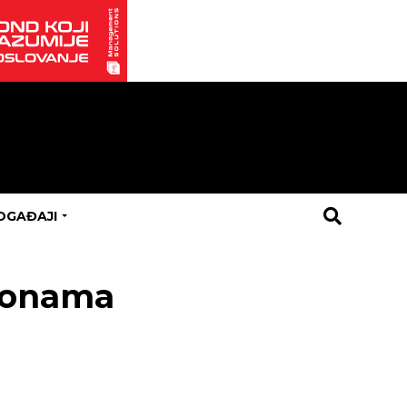
OGAĐAJI
 zonama