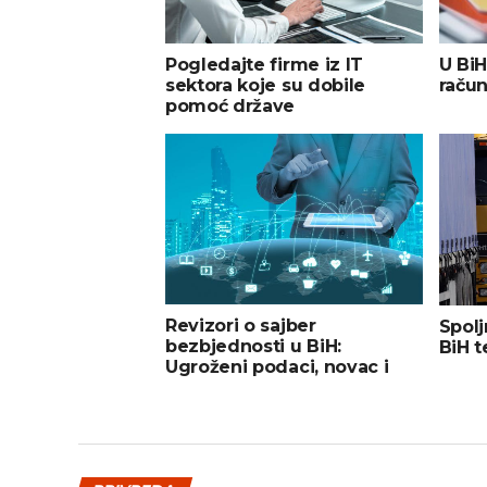
Pogledajte firme iz IT
U BiH
sektora koje su dobile
račun
pomoć države
Revizori o sajber
Spolj
bezbjednosti u BiH:
BiH t
Ugroženi podaci, novac i
javna uprava