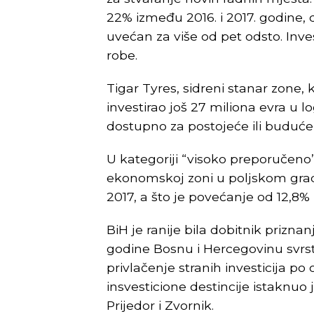
22% između 2016. i 2017. godine, 
uvećan za više od pet odsto. Inves
robe.
Tigar Tyres, sidreni stanar zone, k
investirao još 27 miliona evra u l
dostupno za postojeće ili buduće 
U kategoriji “visoko preporučeno”
ekonomskoj zoni u poljskom grad
2017, a što je povećanje od 12,8%
BiH je ranije bila dobitnik prizn
godine Bosnu i Hercegovinu svrst
privlačenje stranih investicija p
insvesticione destincije istaknuo
Prijedor i Zvornik.