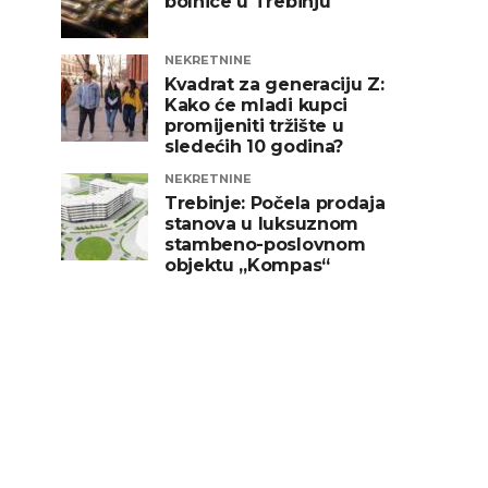
bolnice u Trebinju
NEKRETNINE
Kvadrat za generaciju Z:
Kako će mladi kupci
promijeniti tržište u
sledećih 10 godina?
NEKRETNINE
Trebinje: Počela prodaja
stanova u luksuznom
stambeno-poslovnom
objektu „Kompas“