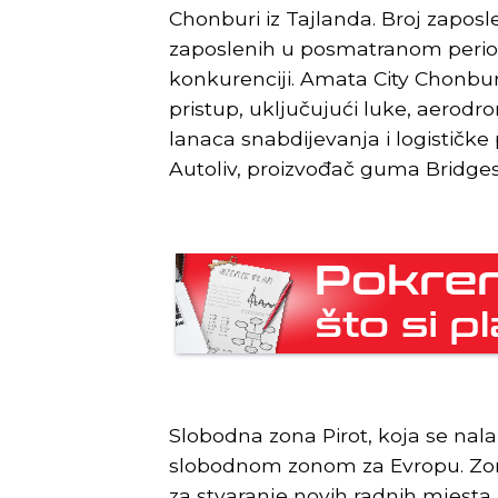
Chonburi iz Tajlanda. Broj zaposl
zaposlenih u posmatranom period
konkurenciji. Amata City Chonburi
pristup, uključujući luke, aerodr
lanaca snabdijevanja i logističke
Autoliv, proizvođač guma Bridge
Slobodna zona Pirot, koja se nala
slobodnom zonom za Evropu. Zona
za stvaranje novih radnih mjesta.