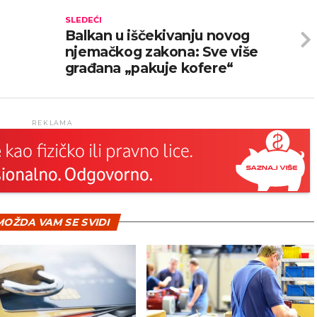
SLEDEĆI
Balkan u iščekivanju novog
njemačkog zakona: Sve više
građana „pakuje kofere“
REKLAMA
OŽDA VAM SE SVIDI