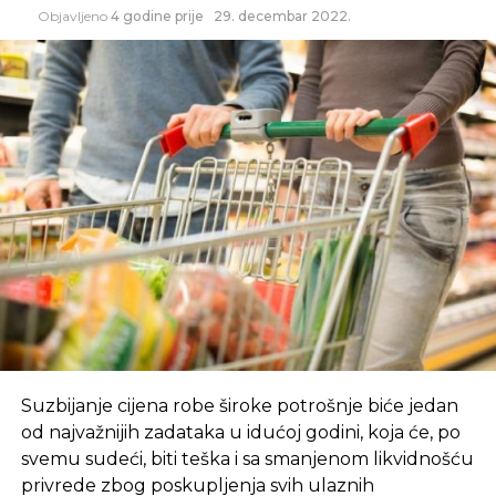
Objavljeno
4 godine prije
29. decembar 2022.
Suzbijanje cijena robe široke potrošnje biće jedan
od najvažnijih zadataka u idućoj godini, koja će, po
svemu sudeći, biti teška i sa smanjenom likvidnošću
privrede zbog poskupljenja svih ulaznih