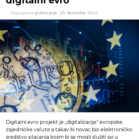
digitalni evro
Objavljeno
4 godine prije
29. decembar 2022.
Digitalni evro projekt je „digitalizacije“ evropske
zajedničke valute a takav bi novac bio elektroničko
sredstvo plaćanja kojim bi se mogli služiti svi u