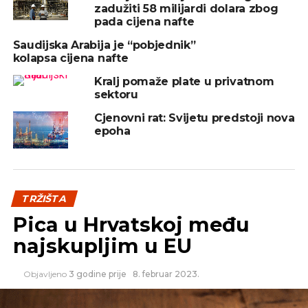
zadužiti 58 milijardi dolara zbog
Forumu će uime Islamske razvojne banke i njenih
pada cijena nafte
članica prisustvovati delegacija s više od 50 velikih
investitora iz privatnog sektora, koju će predvoditi
Saudijska Arabija je “pobjednik”
kolapsa cijena nafte
Oussama Kaissi, generalni direktor Islamske
korporaciju za osiguranje investicija i izvoza (ICIEC).
Kralj pomaže plate u privatnom
Osim Kaissija, SBF-u će prisustvovati i Mohamed
sektoru
Hedi Mejai, direktor Odjela za investicije IDB Group.
Cjenovni rat: Svijetu predstoji nova
epoha
REKLAMA
TRŽIŠTA
Pica u Hrvatskoj među
najskupljim u EU
U prisustvu ovako značajnih zvanica i podršku
Islamske razvojne banke i THIQAH, SBF 2019. pruža
Objavljeno
3 godine prije
8. februar 2023.
mogućnost domaćim privrednicima da uspostave
nove poslovne prilike za suradnju.