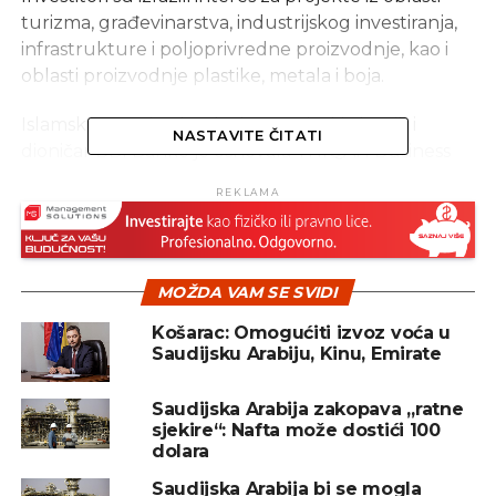
turizma, građevinarstva, industrijskog investiranja,
infrastrukture i poljoprivredne proizvodnje, kao i
oblasti proizvodnje plastike, metala i boja.
Islamska razvojna banka kao većinski vlasnik i
NASTAVITE ČITATI
dioničar BBI Banke je osnovala THIQAH Business
Forum s ciljem uspostavljanja jedinstvene i
REKLAMA
inovativne platforme koja će omogućiti
privrednicima međusobno uvezivanje i time
stvaranje novih poslovnih mogućnosti.
MOŽDA VAM SE SVIDI
Radi unapređenja poslovanja i s privrednicima iz
Bosne i Hercegovine, 2018. godine je potpisan
Košarac: Omogućiti izvoz voća u
Saudijsku Arabiju, Kinu, Emirate
Memorandum o razumijevanju Biznis foruma IsDB-
a i BBI banke, koji podrazumijeva i promoviranje
Saudijska Arabija zakopava „ratne
investicijskih prilika putem Sarajevo Business
sjekire“: Nafta može dostići 100
Foruma, ali i Sarajevo Halal Faira.
dolara
Na ovogodišnjem jubilarnom Sarajevo Business
Saudijska Arabija bi se mogla