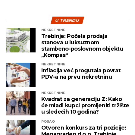
U TRENDU
NEKRETNINE
Trebinje: Počela prodaja
stanova u luksuznom
stambeno-poslovnom objektu
„Kompas“
NEKRETNINE
Inflacija već progutala povrat
PDV-a na prvu nekretninu
NEKRETNINE
Kvadrat za generaciju Z: Kako
će mladi kupci promijeniti tržište
u sledećih 10 godina?
POSAO
Otvoren konkurs za tri pozicije:
Megagraden d.o.o. Trebinje