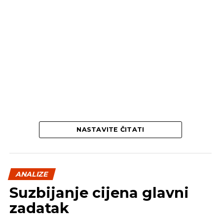
marketingu
NE PROPUSTITE
Domaći proizvodi od maja u Lincu
NASTAVITE ČITATI
ANALIZE
Suzbijanje cijena glavni
zadatak