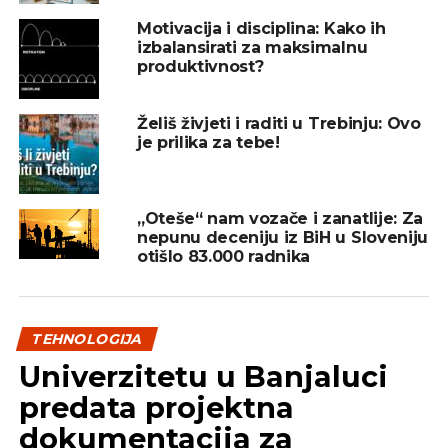
(ili krofne!) na dnevnim bazama kako bi se produbio
Motivacija i disciplina: Kako ih
timski odnos.
izbalansirati za maksimalnu
produktivnost?
REKLAMA
Želiš živjeti i raditi u Trebinju: Ovo
je prilika za tebe!
„Oteše“ nam vozače i zanatlije: Za
nepunu deceniju iz BiH u Sloveniju
Rast kao tim
otišlo 83.000 radnika
Poticanje kolega novim znanjima uvijek je dobro
kako za pojedinca tako i kompaniju u cjelini, a za to
postoji Slackov-a Bold aplikacija. To je interna
TEHNOLOGIJA
publikacijska platforma putem koje timovi mogu
Univerzitetu u Banjaluci
objavljivati svoja mišljenja kao i učiti jedni od drugih
predata projektna
jer, na kraju dana, dobro znanje i velike ideje su tu
dokumentacija za
da se dijele s drugima.