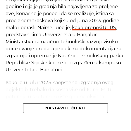
godine i čija je gradnja bila najavljena za proljeće
ove, konačno je počeo i da se realizuje, istina sa
procjenom troškova koji su od juna 2023. godine
Slackbots se može programirati tako da vaš tim
malo i porasli. Naime, juče je,
kako prenosi RTRS
,
podsjeti na nekoliko zdravih navika, poput pijenja
predstavnicima Univerziteta u Banjaluci i
vode, stanki za istezanje, razgovor s kolegama i
Ministarstva za naučno-tehnološki razvoj i visoko
slično. Uključivanjem ovakvih malih promjena
obrazovanje predata projektna dokumentacija za
stvara se zdravija okolina za tim što dovodi do
izgradnju i opremanje Naučno-tehnološkog parka
pojačanja morala i produktivnosti.
Republike Srpske koji će biti izgrađen u kampusu
Univerziteta u Banjaluci.
Uvođenje kulture podrške
Kako je u julu 2023. saopšteno, izgradnja ovog
Svima je potrebno malo pozitivnog poticaja, a to bi
objekta bi trebalo da košta više od 10 mil EUR,
bilo dobro i praktikovati za vrijeme svakodnevnih
potom je u septembru iste godine okvirna
grupnih razgovora.
vrijednost procijenjena na 15 mil EUR, a juče je,
NASTAVITE ČITATI
Slack aplikacija Growbot, tako omogućava
sudeći po ovoj vijesti RTRS-a, rečeno da je ukupna
članovima tima da međusobno čestitaju na dobro
vrijednost investicije oko 19 mil EUR.
obavljenom poslu pomoću „emoji” reakcija što je
Podsjećamo, rektor Univerziteta u Banjaluci prof.