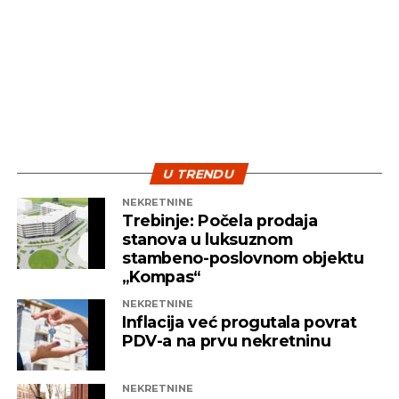
početkom juna ove godine, a nakon toga je na
njega stavljena oznaka tajnosti, da bi se od javnosti
sakrilo još jedno trošenje desetina miliona maraka
na softver, kao i njegova namjena.
Planirano je da se ovaj softver implementira u sve
institucije u Srpskoj na rok od deset godina, a
ELINC je, kako piše Capital, posao dobio na osnovu
prethodnog dogovora iza zatvorenih vrata, bez
U TRENDU
tendera.
NEKRETNINE
Trebinje: Počela prodaja
Capital
stanova u luksuznom
stambeno-poslovnom objektu
„Kompas“
REKLAMA
NEKRETNINE
Inflacija već progutala povrat
PDV-a na prvu nekretninu
NEKRETNINE