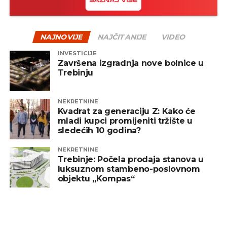
REKLAMA
NAJNOVIJE
NAJČITANIJE
VIDEO
INVESTICIJE
Završena izgradnja nove bolnice u
Trebinju
Iz Agencije su istakli da će sistem štititi javnu
upravu i kritične infrastrukture koje čini 780
institucija republičkog nivoa.
NEKRETNINE
Kvadrat za generaciju Z: Kako će
mladi kupci promijeniti tržište u
–
Za partnera je, u skladu sa smjernicama
sledećih 10 godina?
Vlade za upravljanje krizom lanaca
snabdijevanja i politički motivisanih ne-UN
NEKRETNINE
sankcija, izabrana kompanija ELINC,
Trebinje: Počela prodaja stanova u
luksuznom stambeno-poslovnom
specijalizovani proizvođač opreme iz domena
objektu „Kompas“
nacionalnih sistema informacione
bezbjednosti
– navedeno je u saopštenju.
Capital podsjeća da je ugovor sa Kinezima potpisan