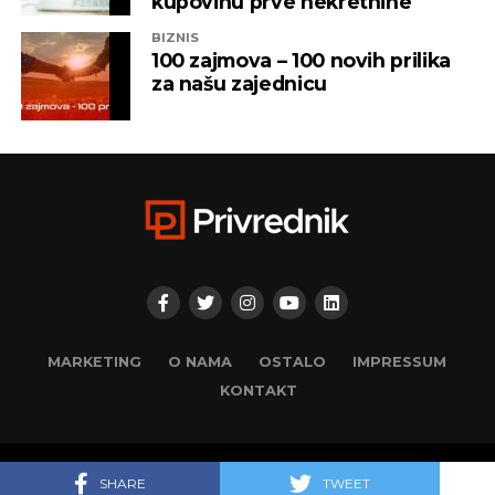
kupovinu prve nekretnine
BIZNIS
100 zajmova – 100 novih prilika
za našu zajednicu
MARKETING
O NAMA
OSTALO
IMPRESSUM
KONTAKT
© 2025. Privrednik. Sva prava zadržana. Developed by
adsoft.
SHARE
TWEET