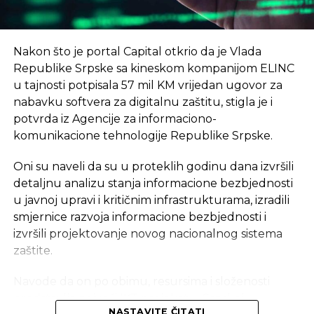
na preko 2.000, i da ukupan promet preko sajta
RTRS, još neke novine.
bude preko 70 mil EUR
– saopšteno je na
konferenciji u januaru.
–
Јedan od prvih programa koji će NTP uskoro
Nakon što je portal Capital otkrio da je Vlada
početi sprovoditi jeste program kampa za koji
eKapija
Republike Srpske sa kineskom kompanijom ELINC
intenzivno traje kampanja jedinstveni startap
u tajnosti potpisala 57 mil KM vrijedan ugovor za
program za mlade od 18 do 35 godina
– rekao je
nabavku softvera za digitalnu zaštitu, stigla je i
Dragović.
potvrda iz Agencije za informaciono-
Vlada Srpske je prošle godine usvojila informaciju o
komunikacione tehnologije Republike Srpske.
osnivanju prvog NTP u Srpskoj čiji je cilj ubrzan
Oni su naveli da su u proteklih godinu dana izvršili
tehnološki razvoj.
detaljnu analizu stanja informacione bezbjednosti
–
Za razvoj preduzetništva i inovativnosti kod
u javnoj upravi i kritičnim infrastrukturama, izradili
mladih ljudi, to je cilj ovog projekta – poručio
smjernice razvoja informacione bezbjednosti i
je Zoran Bjelajac
, pomoćnik ministra za
izvršili projektovanje novog nacionalnog sistema
naučnotehnološki razvoj i visoko obrazovanje
zaštite.
Republike Srpske.
Navode da on po obimu, resursima i složenosti
predstavlja najveći IKT projekat u Srpskoj.
NASTAVITE ČITATI
REKLAMA