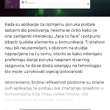
Kada su aplikacije za razmjenu poruka postale
sastavni dio poslovanja, nekima se činilo kako će
one zamijeniti interakciju „face to face” i potpuno
izbaciti ljudske elemente u komunikaciji. Ti strahovi
nisu bili neutemeljeni, s obzirom na studije
napravljene na tu temu, otkrilo se kako milenijalci
preferiraju slanje poruka naspram stvarnog
razgovora, te da se dosta oslanjaju na tehnologiju
što može uzrokovati osjećaj izolovanosti.
Istovremeno, brzina i efikasnost pozitivne su strane
ovih aplikacija, te postaju sve značajnije, posebno u
kompanijama koje imaju velike timove, više
kancelarija i ljudi koji rade „remote”.