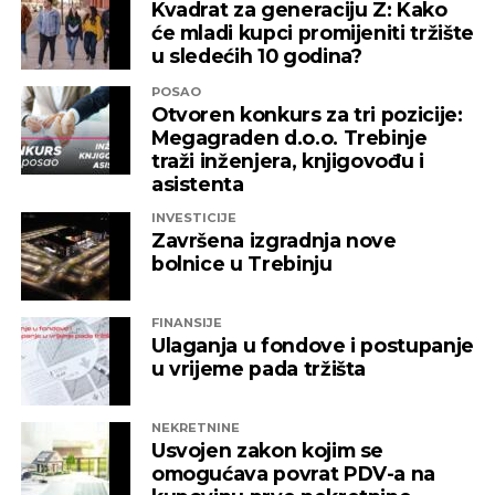
Kvadrat za generaciju Z: Kako
će mladi kupci promijeniti tržište
u sledećih 10 godina?
POSAO
Otvoren konkurs za tri pozicije:
Megagraden d.o.o. Trebinje
traži inženjera, knjigovođu i
asistenta
INVESTICIJE
Završena izgradnja nove
bolnice u Trebinju
FINANSIJE
Ulaganja u fondove i postupanje
u vrijeme pada tržišta
NEKRETNINE
Usvojen zakon kojim se
omogućava povrat PDV-a na