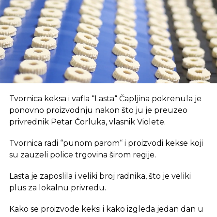
suvremeni način rada.
REKLAMA
U coworking prostoru, radnici su okruženi sličnim
Tvornica keksa i vafla “Lasta“ Čapljina pokrenula je
profesionalcima, što potiče produktivnost i radnu
ponovno proizvodnju nakon što ju je preuzeo
atmosferu koju je teško postići u kućnom
privrednik Petar Čorluka, vlasnik Violete.
okruženju.
Tvornica radi “punom parom“ i proizvodi kekse koji
Dodatna prednost coworkinga je umrežavanje i
su zauzeli police trgovina širom regije.
stvaranje novih poslovnih veza. Rad u zajedničkom
Lasta je zaposlila i veliki broj radnika, što je veliki
prostoru omogućava razmjenu ideja, kontakata i
plus za lokalnu privredu.
suradnji, čime coworking prostor postaje inkubator
novih poslovnih inicijativa.
Kako se proizvode keksi i kako izgleda jedan dan u