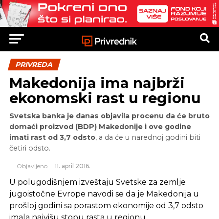
PRIVREDA
Makedonija ima najbrži
ekonomski rast u regionu
Svetska banka je danas objavila procenu da će bruto
domaći proizvod (BDP) Makedonije i ove godine
imati rast od 3,7 odsto
, a da će u narednoj godini biti
četiri odsto.
Objavljeno
11. april 2016.
U polugodišnjem izveštaju Svetske za zemlje
jugoistočne Evrope navodi se da je Makedonija u
prošloj godini sa porastom ekonomije od 3,7 odsto
imala najvišu stopu rasta u regionu.