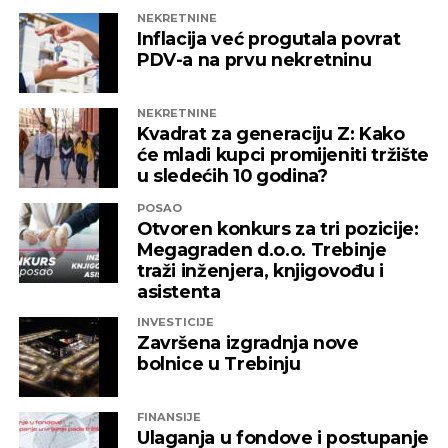
domaća kompanija u budućnosti ne bi bila
NEKRETNINE
izložena nezabilježenoj diskriminaciji”
,
Inflacija već progutala povrat
saopšteno je iz “Invictusa”.
PDV-a na prvu nekretninu
Kažu i da su sada izloženi potezima koji nemaju bilo
NEKRETNINE
kakve veze sa normalnim poslovanjem i
Kvadrat za generaciju Z: Kako
poštovanjem zakonskih normi, a da ih relevantne
će mladi kupci promijeniti tržište
institucije kao savjesnog poslovnog subjekta nisu u
u sledećih 10 godina?
stanju zaštiti, zbog čega moraju priznati da je teško
POSAO
pronaći adekvatniji odgovor koji ne bi uključivao
Otvoren konkurs za tri pozicije:
ozbiljnije rezove u samoj kompaniji.
Megagraden d.o.o. Trebinje
traži inženjera, knjigovođu i
Podsjetimo, 18. juna ove godine američka
asistenta
Kancelarija za kontrolu imovine stranaca OFAC
INVESTICIJE
uvela je sankcije nizu kompanija koje “čine mrežu
Završena izgradnja nove
podrške predsjedniku Republike Srpske Miloradu
bolnice u Trebinju
Dodiku”, a “Infinity International” se našao među
njima, skupa sa firmama “Infinity Media”, “Prointer
FINANSIJE
ITSS”, “Sirius 2010”, “Kaldera”, “K-2 Audio” u čijem je
Ulaganja u fondove i postupanje