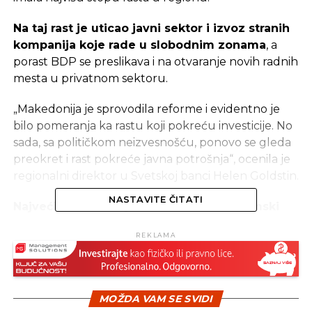
Na taj rast je uticao javni sektor i izvoz stranih
kompanija koje rade u slobodnim zonama
, a
porast BDP se preslikava i na otvaranje novih radnih
mesta u privatnom sektoru.
„Makedonija je sprovodila reforme i evidentno je
bilo pomeranja ka rastu koji pokreću investicije. No
sada, sa političkom neizvesnošću, ponovo se gleda
preokret i rast pokreće javna potrošnja“, ocenila je
regionalni direktor u Svetskoj banci Helen Goldstin.
NASTAVITE ČITATI
Najveći rizik za dalji makedonski ekonomski
rast je politička nesigurnost
, koja, kako je
REKLAMA
istaknuto na predstavljanju izveštaja Svetske
banke, mora da se prevazidje.
Prema Svetskoj banci, glavni izazovi Makedonije su
MOŽDA VAM SE SVIDI
rešavanje političke krize, produžavanje strukturnih