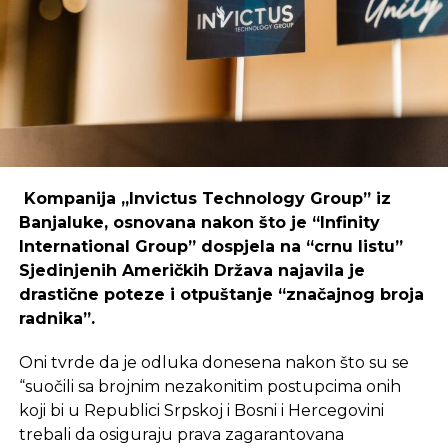
coworking prostori mogu uspješno djelovati i u
regijama koje nisu urbani centri, ali zahtijeva
podršku i ulaganja koja će omogućiti dugoročnu
održivost ovakvih inicijativa.
REKLAMA
Kompanija „Invictus Technology Group” iz
Banjaluke, osnovana nakon što je “Infinity
International Group” dospjela na “crnu listu”
Sjedinjenih Američkih Država najavila je
Ulaganje u coworking prostor u Čapljini moglo bi
drastične poteze i otpuštanje “značajnog broja
postati ključan korak prema stvaranju napredne
radnika”.
poslovne klime, privlačenju novih profesionalaca te
razvoja poslovnih veza koje bi mogle potaknuti
Oni tvrde da je odluka donesena nakon što su se
nove projekte i lokalnu ekonomiju.
“suočili sa brojnim nezakonitim postupcima onih
koji bi u Republici Srpskoj i Bosni i Hercegovini
trebali da osiguraju prava zagarantovana