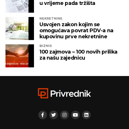
vlasništvu Alternativna televizija, “Una World” u
u vrijeme pada tržišta
čijem je vlasništvu bila “Una TV”.
NEKRETNINE
Iz “Infinity-ja” su tada saopštili da će bez posla ostati
Usvojen zakon kojim se
oko 800 ljudi, a spas su potražili u registrovanju
omogućava povrat PDV-a na
novih kompanija i promjenama vlasničke strukture,
kupovinu prve nekretnine
pretvarajućći dotatašnje rukovodioce u vlasnike.
BIZNIS
100 zajmova – 100 novih prilika
„Invictus“ su prije mjesec dana osnovali menadžeri
za našu zajednicu
„Prointera“ i „Siriusa”.
CAPITAL.BA
REKLAMA