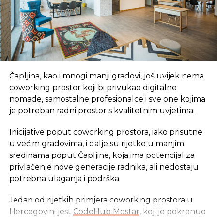
SLIČNE TEME:
SLEDEĆI
Krajina bi uskoro trebala dobiti prvu
vjetroelektranu
NE PROPUSTITE
Znate li šta znači riječ IKEA?
Čapljina, kao i mnogi manji gradovi, još uvijek nema
coworking prostor koji bi privukao digitalne
nomade, samostalne profesionalce i sve one kojima
je potreban radni prostor s kvalitetnim uvjetima.
Inicijative poput coworking prostora, iako prisutne
u većim gradovima, i dalje su rijetke u manjim
sredinama poput Čapljine, koja ima potencijal za
privlačenje nove generacije radnika, ali nedostaju
potrebna ulaganja i podrška.
Jedan od rijetkih primjera coworking prostora u
Hercegovini jest
CodeHub Mostar
, koji je pokrenuo