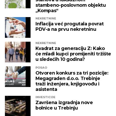
nadležne institucije da što prije pronađu
stambeno-poslovnom objektu
adekvatno rješenje kako ni jedna druga
„Kompas“
domaća kompanija u budućnosti ne bi bila
NEKRETNINE
izložena nezabilježenoj diskriminaciji”
,
Inflacija već progutala povrat
saopšteno je iz “Invictusa”.
PDV-a na prvu nekretninu
Kažu i da su sada izloženi potezima koji nemaju bilo
NEKRETNINE
kakve veze sa normalnim poslovanjem i
Kvadrat za generaciju Z: Kako
poštovanjem zakonskih normi, a da ih relevantne
će mladi kupci promijeniti tržište
institucije kao savjesnog poslovnog subjekta nisu u
u sledećih 10 godina?
stanju zaštiti, zbog čega moraju priznati da je teško
POSAO
pronaći adekvatniji odgovor koji ne bi uključivao
Otvoren konkurs za tri pozicije:
ozbiljnije rezove u samoj kompaniji.
Megagraden d.o.o. Trebinje
traži inženjera, knjigovođu i
Podsjetimo, 18. juna ove godine američka
asistenta
Kancelarija za kontrolu imovine stranaca OFAC
INVESTICIJE
uvela je sankcije nizu kompanija koje “čine mrežu
Završena izgradnja nove
podrške predsjedniku Republike Srpske Miloradu
bolnice u Trebinju
Dodiku”, a “Infinity International” se našao među