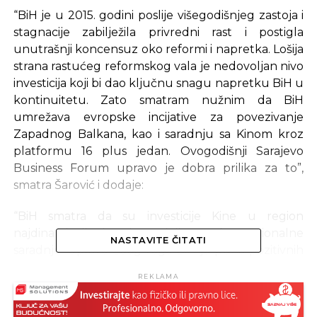
“BiH je u 2015. godini poslije višegodišnjeg zastoja i
stagnacije zabilježila privredni rast i postigla
unutrašnji koncensuz oko reformi i napretka. Lošija
strana rastućeg reformskog vala je nedovoljan nivo
investicija koji bi dao ključnu snagu napretku BiH u
kontinuitetu. Zato smatram nužnim da BiH
umrežava evropske incijative za povezivanje
Zapadnog Balkana, kao i saradnju sa Kinom kroz
platformu 16 plus jedan. Ovogodišnji Sarajevo
Business Forum upravo je dobra prilika za to”,
smatra Šarović i dodaje:
“BiH smatra da su investicije Kine u region
najdinamičnija i najznačajnija stavka regionalne
NASTAVITE ČITATI
saradnje. Upravo zbog toga BiH je puna pozitivnih
očekivanja i izražava jasan stav da su projekti na
REKLAMA
ovoj platformi dobrodošli. BiH želi da čuje da je na
početku ovog procesa i da će se iz toga razviti novi