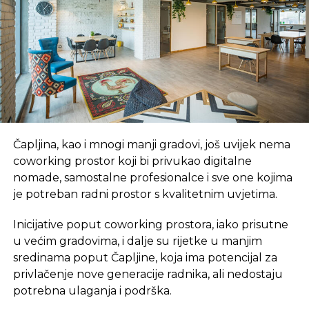
zajedničko predstavljanje potencijala regije
Jugoistočne Evrope uticajnim biznis i političkim
liderima iz cijelog svijeta. Učesnici i panelisti
razmijenit će iskustva i perspektive o šest tema u
okviru regiona: poljoprivrede, energije,
infrastrukture i građevinarstva, turizma i edukacije
te perspektivama saradnje sa Kinom i Dubaijem.
Čapljina, kao i mnogi manji gradovi, još uvijek nema
coworking prostor koji bi privukao digitalne
REKLAMA
nomade, samostalne profesionalce i sve one kojima
je potreban radni prostor s kvalitetnim uvjetima.
Inicijative poput coworking prostora, iako prisutne
u većim gradovima, i dalje su rijetke u manjim
Organizatori SBF-a BBI banka i Vijeće ministara BiH
sredinama poput Čapljine, koja ima potencijal za
najavili su učešće eminentnih regionalnih i svjetskih
privlačenje nove generacije radnika, ali nedostaju
lidera i privrednika.
potrebna ulaganja i podrška.