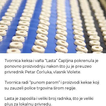
Izvor: AA
Prvo, oni pružaju brz internet i tehnološki
opremljen prostor, što je ključan preduvjet za
suvremeni način rada.
REKLAMA
REKLAMA
SLIČNE TEME:
SLEDEĆI
U coworking prostoru, radnici su okruženi sličnim
Tvornica keksa i vafla “Lasta“ Čapljina pokrenula je
Prenatrpanost radnika u institucijama države
profesionalcima, što potiče produktivnost i radnu
ponovno proizvodnju nakon što ju je preuzeo
i entiteta
atmosferu koju je teško postići u kućnom
privrednik Petar Čorluka, vlasnik Violete.
NE PROPUSTITE
okruženju.
Ukupan obim razmjene za prvi kvartal 865,5
Tvornica radi “punom parom“ i proizvodi kekse koji
miliona dolara
Dodatna prednost coworkinga je umrežavanje i
su zauzeli police trgovina širom regije.
stvaranje novih poslovnih veza. Rad u zajedničkom
Lasta je zaposlila i veliki broj radnika, što je veliki
prostoru omogućava razmjenu ideja, kontakata i
plus za lokalnu privredu.
suradnji, čime coworking prostor postaje inkubator