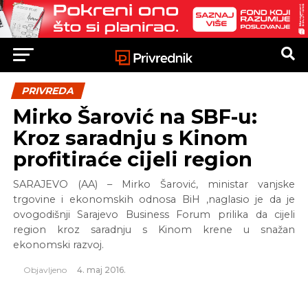
PRIVREDA
Mirko Šarović na SBF-u:
Kroz saradnju s Kinom
profitiraće cijeli region
SARAJEVO (AA) – Mirko Šarović, ministar vanjske
trgovine i ekonomskih odnosa BiH ,naglasio je da je
ovogodišnji Sarajevo Business Forum prilika da cijeli
region kroz saradnju s Kinom krene u snažan
ekonomski razvoj.
Objavljeno
4. maj 2016.