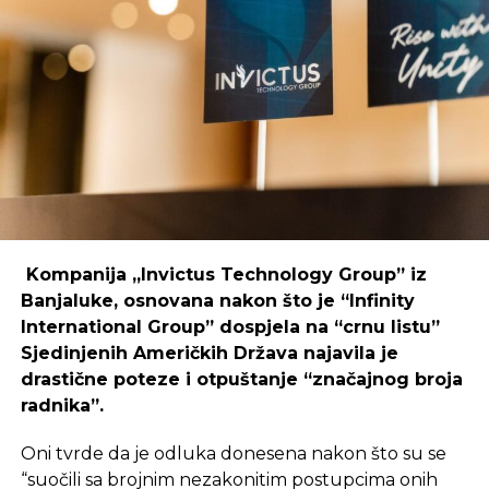
Primjer mostarskog CodeHuba pokazuje da
coworking prostori mogu uspješno djelovati i u
regijama koje nisu urbani centri, ali zahtijeva
podršku i ulaganja koja će omogućiti dugoročnu
održivost ovakvih inicijativa.
REKLAMA
Kompanija „Invictus Technology Group” iz
Banjaluke, osnovana nakon što je “Infinity
International Group” dospjela na “crnu listu”
Sjedinjenih Američkih Država najavila je
Ulaganje u coworking prostor u Čapljini moglo bi
drastične poteze i otpuštanje “značajnog broja
postati ključan korak prema stvaranju napredne
radnika”.
poslovne klime, privlačenju novih profesionalaca te
razvoja poslovnih veza koje bi mogle potaknuti
Oni tvrde da je odluka donesena nakon što su se
nove projekte i lokalnu ekonomiju.
“suočili sa brojnim nezakonitim postupcima onih