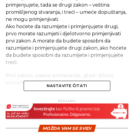
primjenjujete, tada se drugi zakon – veština
promišljenog stvaranja, i treći – umeće dopuštanja,
ne mogu primjenjivati.
Ako hoćete da razumijete i primjenjujete drugi,
prvo morate razumjeti i djelotvorno primjenjivati
prvi zakon. A morate da budete sposobni da
razumijete i primjenjujete drugi zakon, ako hoćete
da budete sposobni da razumijete i primjenjujete
treći.
Prvi zakon, zakon privlačenja, glasi: Slično
privlači slično.
NASTAVITE ČITATI
Iako ovo možda zvuči kao prilično jednostavna
REKLAMA
tvrdnja, ona definiše najmoćniji zakon u svemiru –
zakon koji utiče na sve, u svakom trenutku. Ne
postoji ništa što nije pod uticajem ovog moćnog
zakona.
MOŽDA VAM SE SVIDI