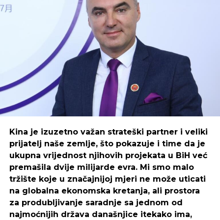
motivaciju i disciplinu da prođu kroz teška
vremena.
Za preduzetnike, motivacija i disciplina su dva
osnovna stuba uspjeha. Iako se ova dva termina
često koriste naizmjenično, oni znače različite stvari.
Šta je motivacija?
Motivacija je skup psiholoških sila koje nam
omogućavaju da pokrenemo, organiziramo i
ustrajemo u ponašanjima koja će nas na kraju
Kina je izuzetno važan strateški partner i veliki
dovesti do postizanja cilja.
prijatelj naše zemlje, što pokazuje i time da je
ukupna vrijednost njihovih projekata u BiH već
Motivacija vam pomaže da svojim svakodnevnim
premašila dvije milijarde evra. Mi smo malo
aktivnostima pristupite sa strašću. Kada se osjećate
tržište koje u značajnijoj mjeri ne može uticati
motivirani, započinjete dan s pozitivnim stavom i
na globalna ekonomska kretanja, ali prostora
željni ste da radite na svom poslu.
za produbljivanje saradnje sa jednom od
najmoćnijih država današnjice itekako ima,
Postoje dvije glavne vrste motivacije: