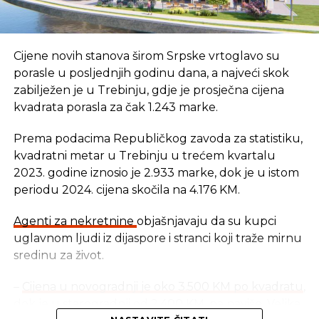
drugima da budu ono što jesu.
Kad ste spremni da dopustite drugima da budu
Cijene novih stanova širom Srpske vrtoglavo su
onakvi kakvi su, čak i onda kad oni vama ne
porasle u posljednjih godinu dana, a najveći skok
dopuštaju to isto, tada može da se kaže da ste onaj
zabilježen je u Trebinju, gdje je prosječna cijena
koji dopušta, ali nije vjerovatno da ćete dosegnuti
kvadrata porasla za čak 1.243 marke.
tu fazu sve dok prvo ne shvatite kako dobijate ono
što dobijate.
Prema podacima Republičkog zavoda za statistiku,
kvadratni metar u Trebinju u trećem kvartalu
Tek kad shvatite da drugi ne mogu da budu dio
2023. godine iznosio je 2.933 marke, dok je u istom
vašeg iskustva ukoliko ih putem svog razmišljanja
periodu 2024. cijena skočila na 4.176 KM.
ne pozovete u njega (ili putem pažnje koju im
poklanjate), kao i da okolnosti ne mogu biti dio
Agenti za nekretnine
objašnjavaju da su kupci
vašeg iskustva ukoliko ih putem svog razmišljanja
uglavnom ljudi iz dijaspore i stranci koji traže mirnu
ne pozovete u njega (ili putem opažanja tih
sredinu za život.
okolnosti), tek tada bićete onaj koji dopušta,
onakav kakav ste i željeli da budete onda kad ste
–
Cijena u novogradnji je oko 3.500 KM po kvadratu
,
došli u ovaj izraz života.
dok je u starogradnji od 2.400 KM, pa naviše. Velika