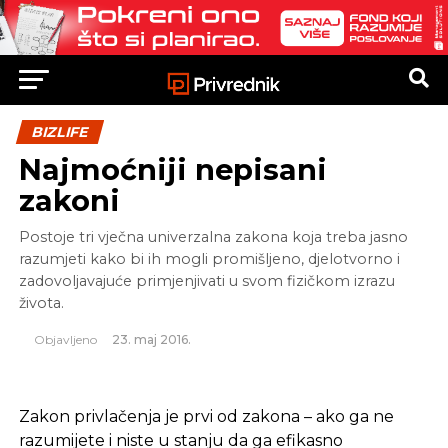
BIZLIFE
Najmoćniji nepisani
zakoni
Postoje tri vječna univerzalna zakona koja treba jasno
razumjeti kako bi ih mogli promišljeno, djelotvorno i
zadovoljavajuće primjenjivati u svom fizičkom izrazu
života.
Objavljeno
23. maj 2016.
Zakon privlačenja je prvi od zakona – ako ga ne
razumijete i niste u stanju da ga efikasno