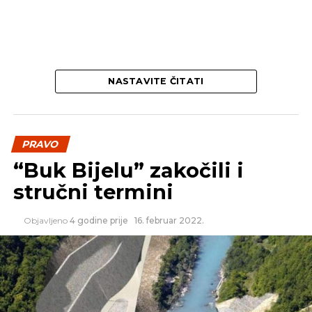
SLEDEĆI
Predložili pa povukli Zakon o igrama na sreću
NE PROPUSTITE
Tužioci češljaju poslove osnivača of-šor
kompanija
NASTAVITE ČITATI
PRAVO
“Buk Bijelu” zakočili i
stručni termini
Objavljeno
4 godine prije
16. februar 2022.