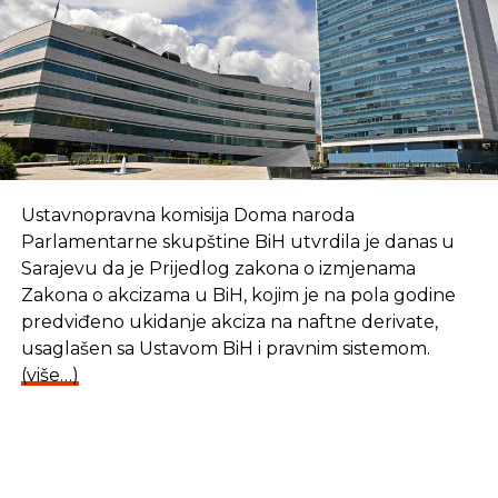
Memorijalnog centra „Gradina“ i praćenja
usvajanja Deklaracije o genocidu Nezavisne
Države Hrvatske nad Srbima, Jevrejima i
Romima tokom Drugog svjetskog rata u
parlamentima drugih država – prijedlog
Kluba poslanika SDS – K;
Prijedlog zaključka o donošenju zakonā u
oblasti zdravstva – građanska inicijativa;
Ustavnopravna komisija Doma naroda
Izbor i imenovanja.
Parlamentarne skupštine BiH utvrdila je danas u
Sarajevu da je Prijedlog zakona o izmjenama
Početak 12. redovne sjednice Narodne skupštine
Zakona o akcizama u BiH, kojim je na pola godine
zakazan je za utorak, 17. maj.
predviđeno ukidanje akciza na naftne derivate,
usaglašen sa Ustavom BiH i pravnim sistemom.
(više…)
Izvor: Narodna skupština Republike Srpske
SLIČNE TEME: