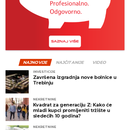
NAJNOVIJE
NAJČITANIJE
VIDEO
INVESTICIJE
Završena izgradnja nove bolnice u
Trebinju
NEKRETNINE
Kvadrat za generaciju Z: Kako će
mladi kupci promijeniti tržište u
sledećih 10 godina?
NEKRETNINE