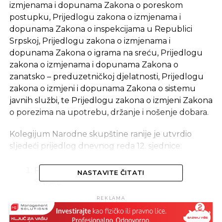
izmjenama i dopunama Zakona o poreskom
postupku, Prijedlogu zakona o izmjenama i
dopunama Zakona o inspekcijama u Republici
Srpskoj, Prijedlogu zakona o izmjenama i
dopunama Zakona o igrama na sreću, Prijedlogu
zakona o izmjenama i dopunama Zakona o
zanatsko – preduzetničkoj djelatnosti, Prijedlogu
zakona o izmjeni i dopunama Zakona o sistemu
javnih službi, te Prijedlogu zakona o izmjeni Zakona
o porezima na upotrebu, držanje i nošenje dobara.
Kolegijum Narodne skupštine ranije je utvrdio
sljedeći prijedlog dnevnog reda 12. sjednice:
Pitanja predsjedniku Vlade Republike
NASTAVITE ČITATI
Srpske;
Prijedlog zakona o bibliotečko –
REKLAMA
informacionoj djelatnosti;