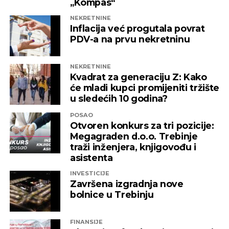
„Kompas“
NEKRETNINE
Inflacija već progutala povrat
PDV-a na prvu nekretninu
NEKRETNINE
Kvadrat za generaciju Z: Kako
će mladi kupci promijeniti tržište
u sledećih 10 godina?
POSAO
Otvoren konkurs za tri pozicije:
Megagraden d.o.o. Trebinje
traži inženjera, knjigovođu i
asistenta
INVESTICIJE
Završena izgradnja nove
bolnice u Trebinju
FINANSIJE