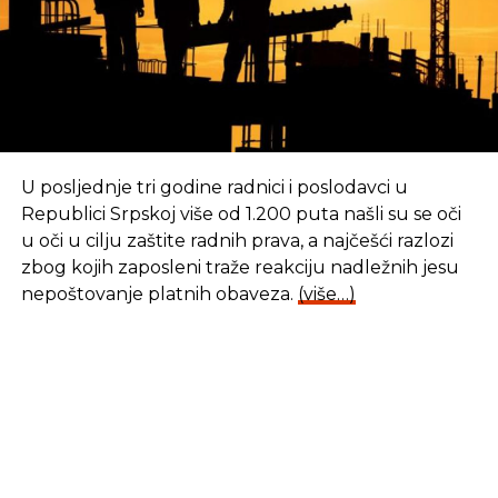
Godišnji izvještaj o rezultatima aktivnosti
institucije Ombusmana za ljudska prava
Bosne i Hercegovine za 2015. godinu;
Informacija o odlukama o pomilovanju u
2015. godini;
Informacija o obavezama koje za Bosnu i
Hercegovinu i Republiku Srpsku proističu iz
U posljednje tri godine radnici i poslodavci u
procesa pridruživanja Evropskoj uniji sa
Republici Srpskoj više od 1.200 puta našli su se oči
pregledom mjera i aktivnosti realizovanih
u oči u cilju zaštite radnih prava, a najčešći razlozi
tokom 2015. godine, te o ostvarenim
zbog kojih zaposleni traže reakciju nadležnih jesu
rezultatima u približavanju propisa
nepoštovanje platnih obaveza.
(više…)
Republike Srpske propisima Evropske unije;
Informacija o realizaciji Osnova programa
socijalnog zbrinjavanja radnika januar –
decembar 2015. godine;
Informacija o provođenju Strategije
bezbjednosti saobraćaja na putevima