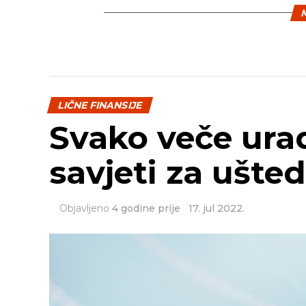
M
LIČNE FINANSIJE
Svako veče urad
savjeti za ušte
Objavljeno
4 godine prije
17. jul 2022.