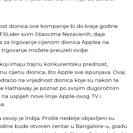
ost dionica ove kompanije bi do kraja godine
FXLider svim čitaocima Nezavisnih, daje
a za trgovanje cijenom dionica Applea na
a trgovanje možete preuzeti ovdje.
 koji imaju trajnu konkurentsku prednost,
 cijenu dionica, što Apple sve ispunjava. Ovaj
razio na vrijednost dionica koje su nakon te
ire Hathaway je poznat po svojim dugoročnim
na uspijeh nove linije Apple-ovog TV i
a.
osvoji je Indija. Prošle nedelje objavljeni su
odine bude otvoren centar u Bangalore-u, gradu