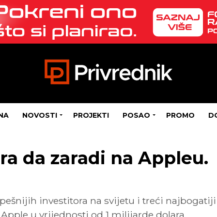
NA
NOVOSTI
PROJEKTI
POSAO
PROMO
D
ra da zaradi na Appleu.
šnijih investitora na svijetu i treći najbogatiji
pple u vrijednosti od 1 milijarde dolara.