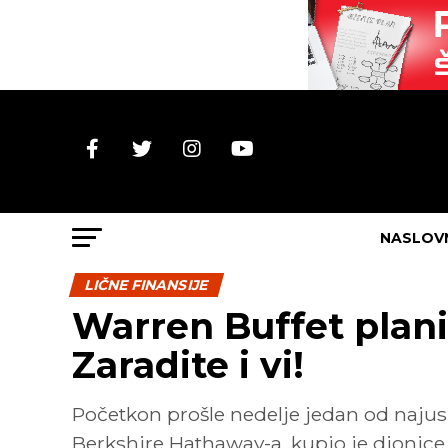
NASLOV
LIČNE FINANSIJE
Warren Buffet plani
Zaradite i vi!
Početkon prošle nedelje jedan od najuspe
Berkshire Hathaway-a, kupio je dionice A