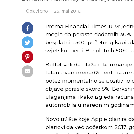
Objavljeno
23. maj 2016.
Prema Financial Times-u, vrijedn
mogla da poraste dodatnih 30%. 
besplatnih 50€ početnog kapital
svjetskoj berzi. Besplatnih 50€ z
Buffet voli da ulaže u kompanije
talentovan menadžment i razumnu
potez momentalno se pozitivno od
objave porasle skoro 5%. Berksh
ulaganjima i kako izgleda računa 
automobila u narednim godinam
Novo tržište koje Apple planira da 
planovi da već početkom 2017. g