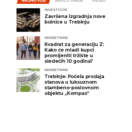
NAJNOVIJE
NAJČITANIJE
VIDEO
INVESTICIJE
Završena izgradnja nove
bolnice u Trebinju
NEKRETNINE
Kvadrat za generaciju Z:
Kako će mladi kupci
promijeniti tržište u
sledećih 10 godina?
NEKRETNINE
Trebinje: Počela prodaja
stanova u luksuznom
stambeno-poslovnom
objektu „Kompas“