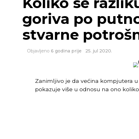
Koliko se razlik
goriva po putn
stvarne potroš
Objavljeno
6 godina prije
25. jul 2020.
Zanimljivo je da većina kompjutera u
pokazuje više u odnosu na ono koliko v