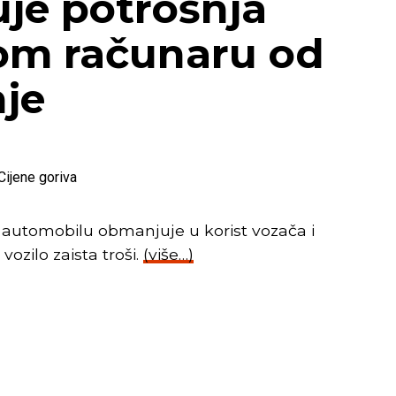
uje potrošnja
om računaru od
nje
 automobilu obmanjuje u korist vozača i
ozilo zaista troši.
(više…)