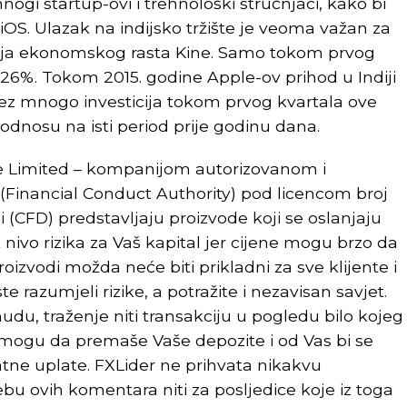
mnogi startup-ovi i trehnološki stručnjaci, kako bi
 iOS. Ulazak na indijsko tržište je veoma važan za
nja ekonomskog rasta Kine. Samo tokom prvog
a 26%. Tokom 2015. godine Apple-ov prihod u Indiji
 Bez mnogo investicija tokom prvog kvartala ove
odnosu na isti period prije godinu dana.
e Limited – kompanijom autorizovanom i
(Financial Conduct Authority) pod licencom broj
i (CFD) predstavljaju proizvode koji se oslanjaju
k nivo rizika za Vaš kapital jer cijene mogu brzo da
oizvodi možda neće biti prikladni za sve klijente i
e razumjeli rizike, a potražite i nezavisan savjet.
udu, traženje niti transakciju u pogledu bilo kojeg
 mogu da premaše Vaše depozite i od Vas bi se
atne uplate. FXLider ne prihvata nikakvu
bu ovih komentara niti za posljedice koje iz toga