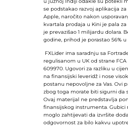
u južnoj Indiji odakle su potekli 
se podstakao razvoj aplikacija za
Apple, naročito nakon usporava
kvartala prodaja u Kini je pala z
je prevazišao 1 milijardu dolara.
godine, prihod je porastao 56% u 
FXLider ima saradnju sa Fortrad
regulisanom u UK od strane FCA 
609970. Ugovori za razliku u cijen
na finansijski leveridž i nose viso
postanu nepovoljne za Vas. Ovi pr
zbog toga morate biti sigurni da st
Ovaj materijal ne predstavlja pon
finansijskog instrumenta. Gubici
moglo zahtijevati da izvršite dod
odgovornost za bilo kakvu upotre