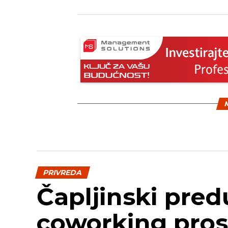
M
PRIVREDA
Čapljinski pred
coworking pros