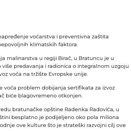
unapređenje voćarstva i preventivna zaštita
epovoljnih klimatskih faktora.
ja malinarstva u regiji Birač, u Bratuncu je u
više predavanja i radionica o integralnom uzgoju
zvoz voća na tržište Evropske unije.
 voća problem dobijanja sertifikata za izvoz
irač biće blagovremeno otkonjen.
vredu bratunačke opštine Radenka Radovića, u
štini besplatno je podijeljeno oko pola miliona
dnje ove kulture što je strateški razvojni cilj ove