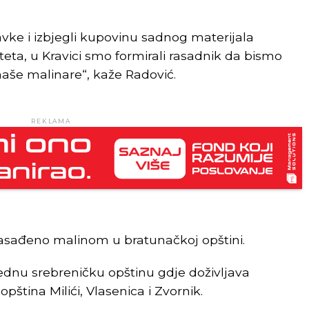
vke i izbjegli kupovinu sadnog materijala
teta, u Kravici smo formirali rasadnik da bismo
 naše malinare“, kaže Radović.
REKLAMA
zasađeno malinom u bratunačkoj opštini.
jednu srebreničku opštinu gdje doživljava
opština Milići, Vlasenica i Zvornik.