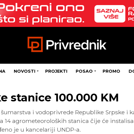
NA
NOVOSTI
PROJEKTI
POSAO
PROMO
D
e stanice 100.000 KM
 šumarstva i vodoprivrede Republike Srpske i 
za 14 agrometeoroloških stanica čije će instali
rđeno je u kancelariji UNDP-a.