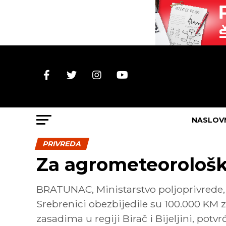
NASLOV
PRIVREDA
Za agrometeorološk
BRATUNAC, Ministarstvo poljoprivrede,
Srebrenici obezbijedile su 100.000 KM 
zasadima u regiji Birač i Bijeljini, potv