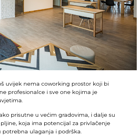
još uvijek nema coworking prostor koji bi
e profesionalce i sve one kojima je
uvjetima.
iako prisutne u većim gradovima, i dalje su
jine, koja ima potencijal za privlačenje
u potrebna ulaganja i podrška.