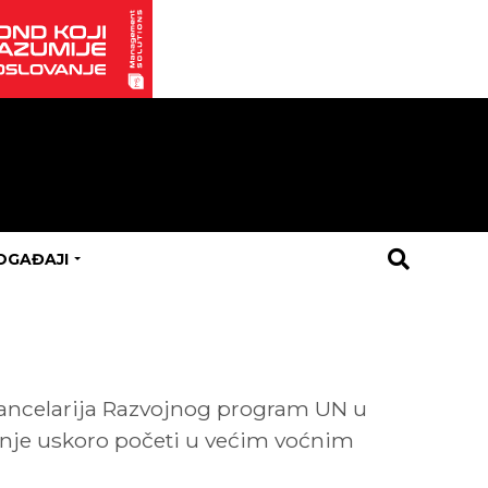
OGAĐAJI
kancelarija Razvojnog program UN u
sanje uskoro početi u većim voćnim