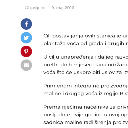
Objavljeno
9. maj 2016.
Cilj postavljanja ovih stanica je 
plantaža voća od grada i drugih n
U cilju unapređenja i daljeg razvo
prethodnih mjesec dana održano 
voća što će uskoro biti uslov za i
Primjenom integralne proizvodnje
maline i drugog voća iz regije B
Prema riječima načelnika za pri
posljednje dvije godine u ovoj op
sadnica maline radi širenja proizvo