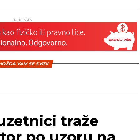
REKLAMA
OŽDA VAM SE SVIDI
uzetnici traže
tor po uzoru na