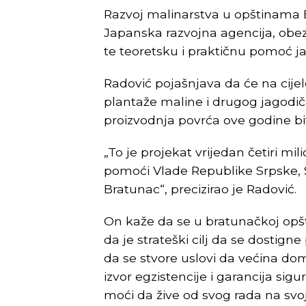
Razvoj malinarstva u opštinama 
Japanska razvojna agencija, obez
te teoretsku i praktičnu pomoć j
Radović pojašnjava da će na cije
plantaže maline i drugog jagodič
proizvodnja povrća ove godine bit
„To je projekat vrijedan četiri m
pomoći Vlade Republike Srpske, 
Bratunac“, precizirao je Radović.
On kaže da se u bratunačkoj opšt
da je strateški cilj da se dostig
da se stvore uslovi da većina do
izvor egzistencije i garancija si
moći da žive od svog rada na svo