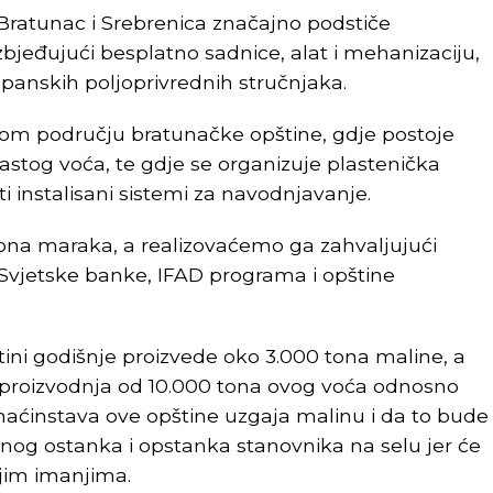
Bratunac i Srebrenica značajno podstiče
bjeđujući besplatno sadnice, alat i mehanizaciju,
apanskih poljoprivrednih stručnjaka.
lom području bratunačke opštine, gdje postoje
astog voća, te gdje se organizuje plastenička
i instalisani sistemi za navodnjavanje.
iliona maraka, a realizovaćemo ga zahvaljujući
Svjetske banke, IFAD programa i opštine
ini godišnje proizvede oko 3.000 tona maline, a
ne proizvodnja od 10.000 tona ovog voća odnosno
maćinstava ove opštine uzgaja malinu i da to bude
gurnog ostanka i opstanka stanovnika na selu jer će
jim imanjima.