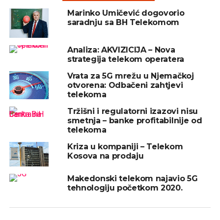
dok 14,95 odsto posjeduju građani, a 6,94 zaposleni i
Marinko Umičević dogovorio
saradnju sa BH Telekomom
bivši zaposleni Telekoma.
Na tender raspisan u julu 2015. za kupovinu
Analiza: AKVIZICIJA – Nova
većinskog paketa akcija u Telekomu, koji je u
strategija telekom operatera
vlasništvu države, stiglo je šest ponuda.
Vrata za 5G mrežu u Njemačkoj
otvorena: Odbačeni zahtjevi
telekoma
REKLAMA
Tržišni i regulatorni izazovi nisu
smetnja – banke profitabilnije od
telekoma
Kriza u kompaniji – Telekom
Kosova na prodaju
Vučić je, poslije odluke da Telekom Srbija ostane u
rukama Republike, najavio da predstoji
Makedonski telekom najavio 5G
tehnologiju početkom 2020.
reorganizacija kompanije, kako bi ona povećala
svoje performanse i kasnije postigla realno veću
cijenu od ponuđene na tenderu, ali je tokom