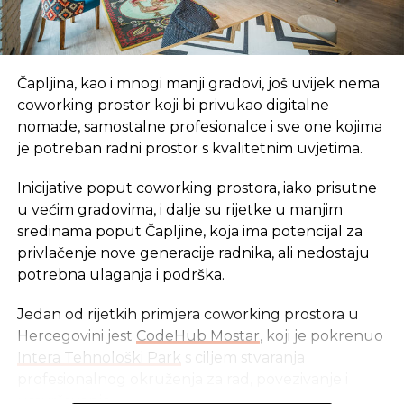
Čapljina, kao i mnogi manji gradovi, još uvijek nema
coworking prostor koji bi privukao digitalne
nomade, samostalne profesionalce i sve one kojima
je potreban radni prostor s kvalitetnim uvjetima.
Inicijative poput coworking prostora, iako prisutne
u većim gradovima, i dalje su rijetke u manjim
sredinama poput Čapljine, koja ima potencijal za
privlačenje nove generacije radnika, ali nedostaju
potrebna ulaganja i podrška.
Jedan od rijetkih primjera coworking prostora u
Hercegovini jest
CodeHub Mostar
, koji je pokrenuo
Intera Tehnološki Park
s ciljem stvaranja
profesionalnog okruženja za rad, povezivanje i
usavršavanje.