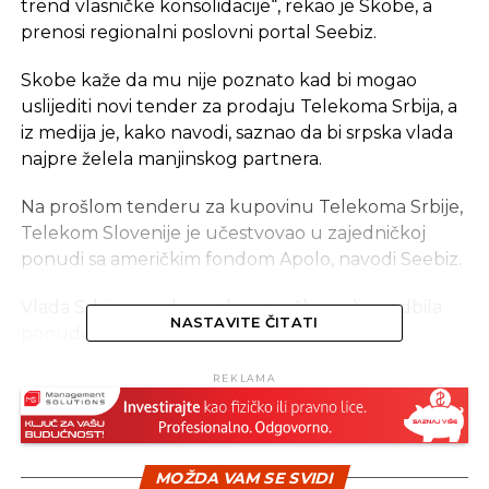
trend vlasničke konsolidacije“, rekao je Skobe, a
prenosi regionalni poslovni portal Seebiz.
Skobe kaže da mu nije poznato kad bi mogao
uslijediti novi tender za prodaju Telekoma Srbija, a
iz medija je, kako navodi, saznao da bi srpska vlada
najpre želela manjinskog partnera.
Na prošlom tenderu za kupovinu Telekoma Srbije,
Telekom Slovenije je učestvovao u zajedničkoj
ponudi sa američkim fondom Apolo, navodi Seebiz.
Vlada Srbije je u decembru prošle godine odbila
NASTAVITE ČITATI
ponude koje su dostavljene na tenderu za
kupovinu Telekoma Srbija, pošto, kako je tada
REKLAMA
rekao premijer Aleksandar Vučić, nije dobila
zadovoljavajuću cijenu.
Najveći akcionar Telekoma je država Srbija sa 58,11
MOŽDA VAM SE SVIDI
odsto akcija, 20 odsto je u vlasništvu kompanije,