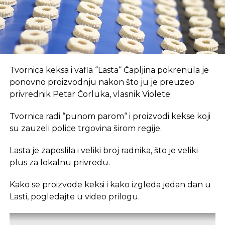
REKLAMA
U coworking prostoru, radnici su okruženi sličnim
Tvornica keksa i vafla “Lasta“ Čapljina pokrenula je
profesionalcima, što potiče produktivnost i radnu
ponovno proizvodnju nakon što ju je preuzeo
atmosferu koju je teško postići u kućnom
privrednik Petar Čorluka, vlasnik Violete.
okruženju.
Tvornica radi “punom parom“ i proizvodi kekse koji
Dodatna prednost coworkinga je umrežavanje i
su zauzeli police trgovina širom regije.
stvaranje novih poslovnih veza. Rad u zajedničkom
Lasta je zaposlila i veliki broj radnika, što je veliki
prostoru omogućava razmjenu ideja, kontakata i
plus za lokalnu privredu.
suradnji, čime coworking prostor postaje inkubator
novih poslovnih inicijativa.
Kako se proizvode keksi i kako izgleda jedan dan u
Lasti, pogledajte u video prilogu.
Također, prisutnost digitalnih nomada u coworking
prostorima doprinosi raznolikosti i širenju znanja,
što obogaćuje lokalnu zajednicu i otvara vrata