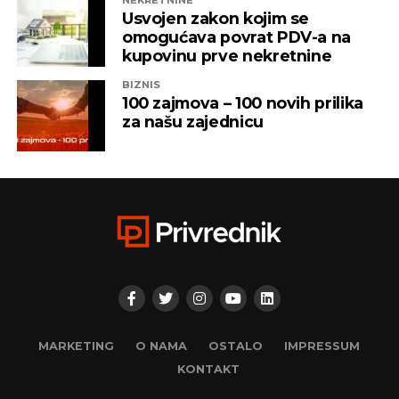
NEKRETNINE
Iz “Infinity-ja” su tada saopštili da će bez posla ostati
Usvojen zakon kojim se
oko 800 ljudi, a spas su potražili u registrovanju
omogućava povrat PDV-a na
novih kompanija i promjenama vlasničke strukture,
kupovinu prve nekretnine
pretvarajućći dotatašnje rukovodioce u vlasnike.
BIZNIS
100 zajmova – 100 novih prilika
„Invictus“ su prije mjesec dana osnovali menadžeri
za našu zajednicu
„Prointera“ i „Siriusa”.
CAPITAL.BA
REKLAMA
MARKETING
O NAMA
OSTALO
IMPRESSUM
KONTAKT