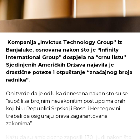
održivost ovakvih inicijativa.
REKLAMA
Kompanija „Invictus Technology Group” iz
Banjaluke, osnovana nakon što je “Infinity
International Group” dospjela na “crnu listu”
Sjedinjenih Američkih Država najavila je
Ulaganje u coworking prostor u Čapljini moglo bi
drastične poteze i otpuštanje “značajnog broja
postati ključan korak prema stvaranju napredne
radnika”.
poslovne klime, privlačenju novih profesionalaca te
razvoja poslovnih veza koje bi mogle potaknuti
Oni tvrde da je odluka donesena nakon što su se
nove projekte i lokalnu ekonomiju.
“suočili sa brojnim nezakonitim postupcima onih
koji bi u Republici Srpskoj i Bosni i Hercegovini
trebali da osiguraju prava zagarantovana
zakonima”.
Kažu da su ambiciozno zaposlili 170 ljudi nakon što