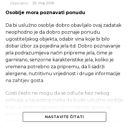
Objavljeno
25. maj 2016.
Osoblje mora poznavati ponudu
Da bi uslužno osoblje dobro obavljalo ovaj zadatak
neophodno je da dobro poznaje ponudu
ugostiteljskog objekta, odabir vina koje bi bilo
dobar izbor za pojedina jela itd. Dobro poznavanje
jela podrazumijeva način pripreme jela, čime je
garnirano, senzorne karakteristike jela, koliko je
vremena potrebno za pripremu, da li sadrži
alergene, nutritivnu vrijednost i druge informacije
na zahtjev gosta.
Gosti često ne mogu da se odluče bez nekog
poticaja, a taj poticaj treba da bude uslužno osoblje
koje će dobrom preporukom navesti gosta na
potrošnju, ali time pokazati stručnost što će
NASTAVITE ČITATI
doprinijeti boljem ugledu ugostiteljskog objekta.
Dakle, uslužno osoblje radi više od samog