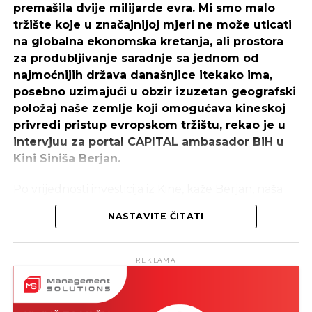
Motivacija vam pomaže da svojim svakodnevnim
premašila dvije milijarde evra. Mi smo malo
aktivnostima pristupite sa strašću. Kada se osjećate
tržište koje u značajnijoj mjeri ne može uticati
motivirani, započinjete dan s pozitivnim stavom i
na globalna ekonomska kretanja, ali prostora
REKLAMA
željni ste da radite na svom poslu.
za produbljivanje saradnje sa jednom od
najmoćnijih država današnjice itekako ima,
Postoje dvije glavne vrste motivacije:
posebno uzimajući u obzir izuzetan geografski
položaj naše zemlje koji omogućava kineskoj
privredi pristup evropskom tržištu, rekao je u
REKLAMA
Izvor: Possector.hr
intervjuu za portal CAPITAL ambasador BiH u
Kini Siniša Berjan.
SLIČNE TEME:
Po vrijednosti investicija iz Kine, kaže Berjan, naša
SLEDEĆI
zemlja je na četvrtom mjestu u Centralnoj i
Kako uživati u životu ako imate male prihode
NASTAVITE ČITATI
Istočnoj Evropi, odmah poslije Srbije, Mađarske i
ekstrinzična
NE PROPUSTITE
Rumunije.
unutrašnja
Šta postaje novi „must have“ u modernom
poslovanju?
REKLAMA
BERJAN
: Kineski investitori iskazuju značajan
Ekstrinzična motivacija
interes za nekoliko ključnih sektora u BiH,
prepoznajući izuzetne mogućnosti za razvoj i
Ekstrinzična motivacija je kada učestvujemo u