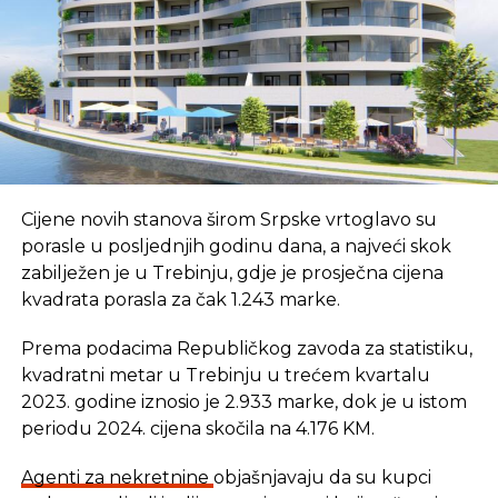
briga o gostu – gost mora da osjeti da
uslužno osoblje brine o njegovim potrebama
i radi u njegovom interesu, odnosno da brine
o koristima koje će on imati određenom
narudžbom. Ljudi vole da kupuju, ne da im
bude prodato! Razlika je velika
korištenje vještina prodaje- vještine prodaje
su djelimično uslovljene urođenim
Cijene novih stanova širom Srpske vrtoglavo su
karakteristikama prodavača, ali se i stiču kroz
porasle u posljednjih godinu dana, a najveći skok
iskustvo, praksu i permanentne treninge.
zabilježen je u Trebinju, gdje je prosječna cijena
dobro razumijevanje potreba gostiju –
kvadrata porasla za čak 1.243 marke.
uslužno osoblje treba da razumije koje su
Prema podacima Republičkog zavoda za statistiku,
potrebe gostiju i da mu proda ono što
kvadratni metar u Trebinju u trećem kvartalu
odgovara njegovom profilu, preferencijama,
2023. godine iznosio je 2.933 marke, dok je u istom
raspoloživom vremenu i raspoloživim
periodu 2024. cijena skočila na 4.176 KM.
sredstvima koje je voljan potrošiti.
Činjenica je da gost ne može da isproba jelo
Agenti za nekretnine
objašnjavaju da su kupci
prije nego što ga poruči, tako da njegov izbor