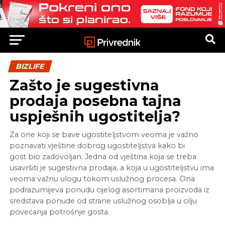
BIZLIFE
Zašto je sugestivna
prodaja posebna tajna
uspješnih ugostitelja?
Za one koji se bave ugostiteljstvom veoma je važno
poznavati vještine dobrog ugostiteljstva kako bi
gost bio zadovoljan. Jedna od vještina koja se treba
usavršiti je sugestivna prodaja, a koja u ugostiteljstvu ima
veoma važnu ulogu tokom uslužnog procesa. Ona
podrazumijeva ponudu cijelog asortimana proizvoda iz
sredstava ponude od strane uslužnog osoblja u cilju
povećanja potrošnje gosta.