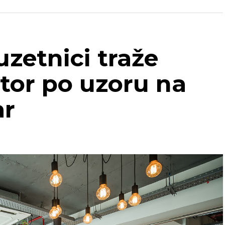
uzetnici traže
tor po uzoru na
ar