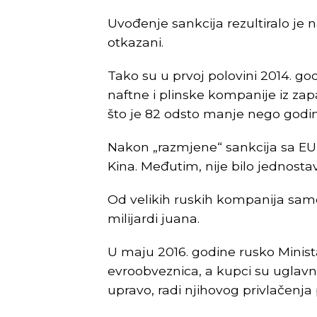
Uvođenje sankcija rezultiralo je
otkazani.
Tako su u prvoj polovini 2014. go
naftne i plinske kompanije iz zap
što je 82 odsto manje nego godin
Nakon „razmjene“ sankcija sa EU 
Kina. Međutim, nije bilo jednost
Od velikih ruskih kompanija samo j
milijardi juana.
U maju 2016. godine rusko Minist
evroobveznica, a kupci su uglavnom 
upravo, radi njihovog privlačenj