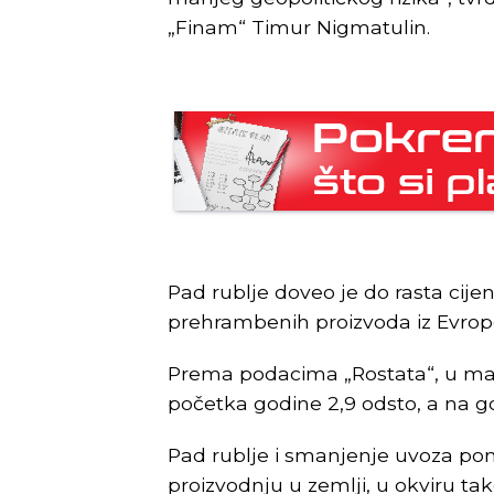
„Finam“ Timur Nigmatulin.
Pad rublje doveo je do rasta cij
prehrambenih proizvoda iz Evrope
Prema podacima „Rostata“, u maju j
početka godine 2,9 odsto, a na g
Pad rublje i smanjenje uvoza po
proizvodnju u zemlji, u okviru t