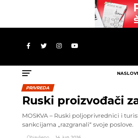
NASLOV
PRIVREDA
Ruski proizvođači z
MOSKVA – Ruski poljoprivrednici i turis
sankcijama „razgranali“ svoje poslove.
Objavljeno
14. jun 2016.