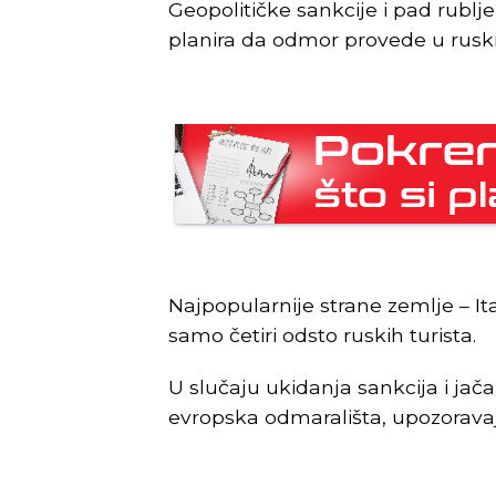
Geopolitičke sankcije i pad rublj
planira da odmor provede u ruski
Najpopularnije strane zemlje – Ita
samo četiri odsto ruskih turista.
U slučaju ukidanja sankcija i jačan
evropska odmarališta, upozoravaju