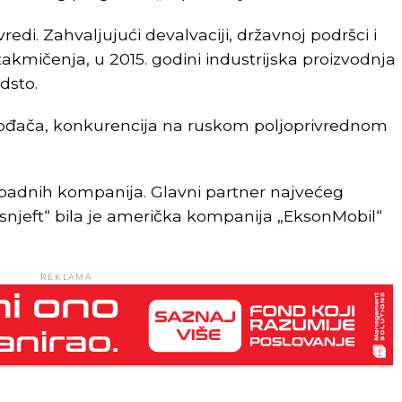
redi. Zahvaljujući devalvaciji, državnoj podršci i
akmičenja, u 2015. godini industrijska proizvodnja
dsto.
zvođača, konkurencija na ruskom poljoprivrednom
zapadnih kompanija. Glavni partner najvećeg
njeft“ bila je američka kompanija „EksonMobil“
REKLAMA