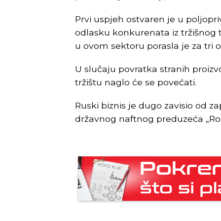
Prvi uspjeh ostvaren je u poljopriv
odlasku konkurenata iz tržišnog t
u ovom sektoru porasla je za tri o
U slučaju povratka stranih proi
tržištu naglo će se povećati.
Ruski biznis je dugo zavisio od 
državnog naftnog preduzeća „Ros