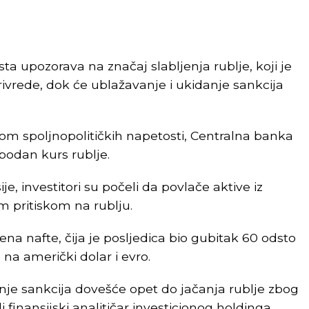
ta upozorava na značaj slabljenja rublje, koji je
vrede, dok će ublažavanje i ukidanje sankcija
kom spoljnopolitičkih napetosti, Centralna banka
obodan kurs rublje.
, investitori su počeli da povlače aktive iz
im pritiskom na rublju.
jena nafte, čija je posljedica bio gubitak 60 odsto
 na američki dolar i evro.
anje sankcija dovešće opet do jačanja rublje zbog
i finansijski analitičar investicionog holdinga