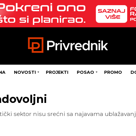
NA
NOVOSTI
PROJEKTI
POSAO
PROMO
D
adovoljni
tički sektor nisu srećni sa najavama ublažavanj