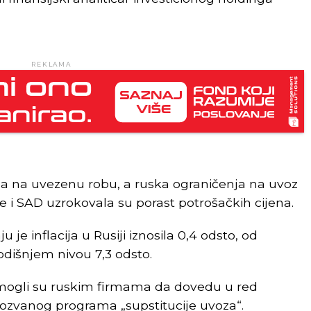
REKLAMA
ena na uvezenu robu, a ruska ograničenja na uvoz
 i SAD uzrokovala su porast potrošačkih cijena.
e inflacija u Rusiji iznosila 0,4 odsto, od
odišnjem nivou 7,3 odsto.
mogli su ruskim firmama da dovedu u red
akozvanog programa „supstitucije uvoza“.