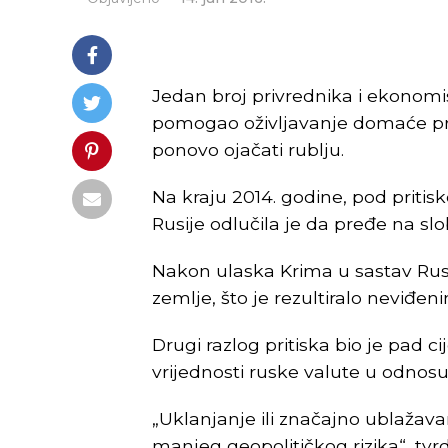
Jedan broj privrednika i ekonomis
pomogao oživljavanje domaće pri
ponovo ojačati rublju.
Na kraju 2014. godine, pod pritis
Rusije odlučila je da pređe na sl
Nakon ulaska Krima u sastav Rusije
zemlje, što je rezultiralo neviđen
Drugi razlog pritiska bio je pad ci
vrijednosti ruske valute u odnosu
„Uklanjanje ili značajno ublažav
manjeg geopolitičkog rizika“, tvrd