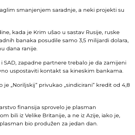
 naglim smanjenjem saradnje, a neki projekti su
dine, kada je Krim ušao u sastav Rusije, ruske
adnih banaka posudile samo 3,5 milijardi dolara,
u dana ranije.
i SAD, zapadne partnere trebalo je da zamijeni
avno uspostaviti kontakt sa kineskim bankama.
e „Noriljskij“ privukao „sindicirani“ kredit od 4,8
arstvo finansija sprovelo je plasman
bili iz Velike Britanije, a ne iz Azije, iako je,
a plasman bio produžen za jedan dan.