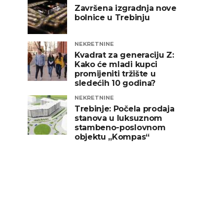
Završena izgradnja nove
bolnice u Trebinju
NEKRETNINE
Kvadrat za generaciju Z:
Kako će mladi kupci
promijeniti tržište u
sledećih 10 godina?
NEKRETNINE
Trebinje: Počela prodaja
stanova u luksuznom
stambeno-poslovnom
objektu „Kompas“