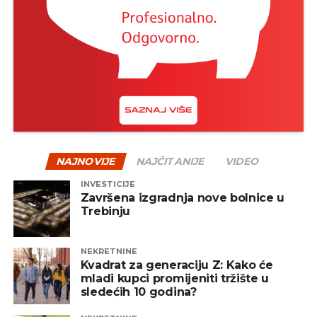
NAJNOVIJE
NAJČITANIJE
VIDEO
INVESTICIJE
Završena izgradnja nove bolnice u
Trebinju
NEKRETNINE
Kvadrat za generaciju Z: Kako će
mladi kupci promijeniti tržište u
sledećih 10 godina?