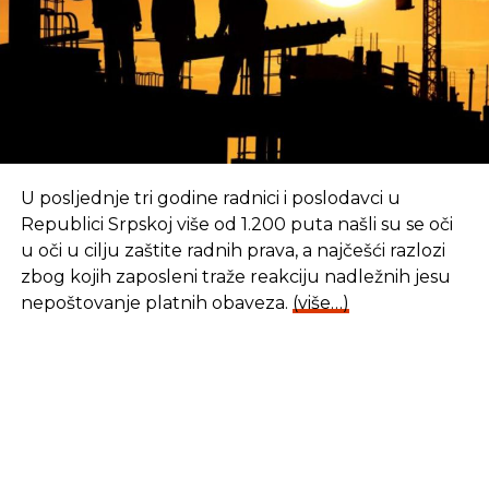
Izvor: Vlada RS
SLIČNE TEME:
SLEDEĆI
Utvrđen Prijedlog zakona o izmjenama i
U posljednje tri godine radnici i poslodavci u
dopunama Zakona o sudskoj policiji
Republici Srpskoj više od 1.200 puta našli su se oči
u oči u cilju zaštite radnih prava, a najčešći razlozi
NE PROPUSTITE
Utvrđen Zakon o izmjenama i dopunama
zbog kojih zaposleni traže reakciju nadležnih jesu
Zakona o vanparničnom postupku
nepoštovanje platnih obaveza.
(više…)