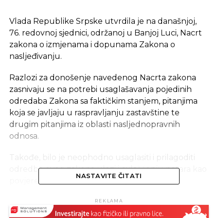
​Vlada Republike Srpske utvrdila je na današnjoj,
76. redovnoj sjednici, održanoj u Banjoj Luci, Nacrt
zakona o izmjenama i dopunama Zakona o
nasljeđivanju.
Razlozi za donošenje navedenog Nacrta zakona
zasnivaju se na potrebi usaglašavanja pojedinih
odredaba Zakona sa faktičkim stanjem, pitanjima
koja se javljaju u raspravljanju zastavštine te
drugim pitanjima iz oblasti nasljednopravnih
odnosa.
Takođe, bilo je neophodno usaglasiti i prilagoditi
odredbe ovog zakona ulozi i ovlašćenju notara kao
NASTAVITE ČITATI
povjerenika suda, u provođenju ostavinskih
postupaka od notara kao povjernika suda ali i
REKLAMA
njihovoj ulozi u drugim slučajevima ,kada obavljaju
poslove koji se tiču nasljednopravnih odnosa, kao