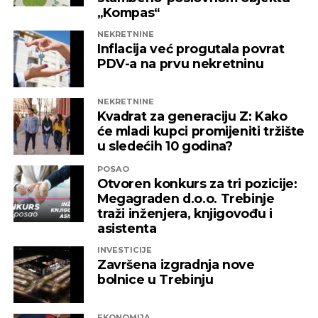
„Kompas“
NEKRETNINE
Inflacija već progutala povrat
PDV-a na prvu nekretninu
NEKRETNINE
Kvadrat za generaciju Z: Kako
će mladi kupci promijeniti tržište
u sledećih 10 godina?
POSAO
Otvoren konkurs za tri pozicije:
Megagraden d.o.o. Trebinje
traži inženjera, knjigovođu i
asistenta
INVESTICIJE
Završena izgradnja nove
bolnice u Trebinju
EKONOMIJA