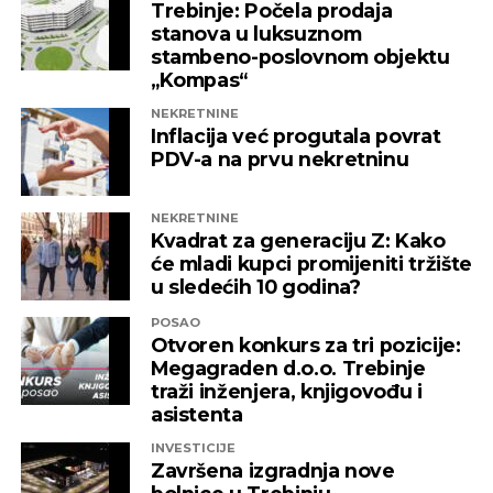
Trebinje: Počela prodaja
stanova u luksuznom
stambeno-poslovnom objektu
„Kompas“
NEKRETNINE
Inflacija već progutala povrat
PDV-a na prvu nekretninu
NEKRETNINE
Kvadrat za generaciju Z: Kako
će mladi kupci promijeniti tržište
u sledećih 10 godina?
POSAO
Otvoren konkurs za tri pozicije:
Megagraden d.o.o. Trebinje
traži inženjera, knjigovođu i
asistenta
INVESTICIJE
Završena izgradnja nove