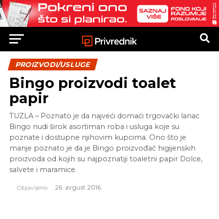
PROIZVODI/USLUGE
Bingo proizvodi toalet
papir
TUZLA – Poznato je da najveći domaći trgovački lanac
Bingo nudi širok asortiman roba i usluga koje su
poznate i dostupne njihovim kupcima. Ono što je
manje poznato je da je Bingo proizvođač higijenskih
proizvoda od kojih su najpoznatiji toaletni papir Dolce,
salvete i maramice.
Objavljeno
26. avgust 2016.