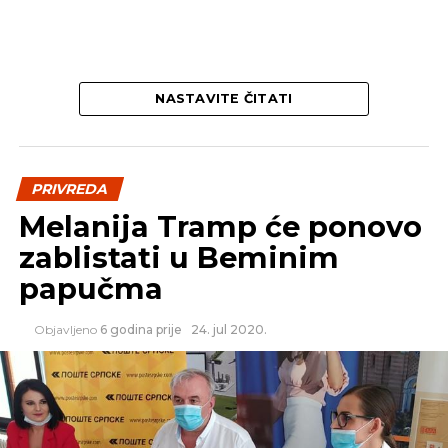
NE PROPUSTITE
U Ravnom kupite tipične proizvode
Hercegovine
NASTAVITE ČITATI
PRIVREDA
Melanija Tramp će ponovo
zablistati u Beminim
papučma
Objavljeno
6 godina prije
24. jul 2020.