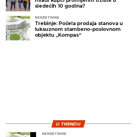
mladi kupci promijeniti tržište u
sledećih 10 godina?
NEKRETNINE
Trebinje: Počela prodaja stanova u
luksuznom stambeno-poslovnom
objektu „Kompas“
U TRENDU
NEKRETNINE