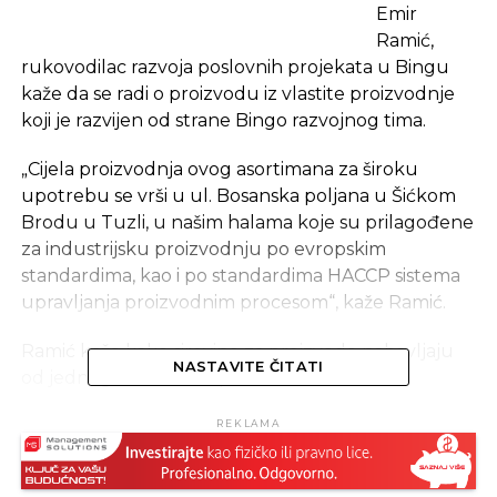
Emir
Ramić,
rukovodilac razvoja poslovnih projekata u Bingu
kaže da se radi o proizvodu iz vlastite proizvodnje
koji je razvijen od strane Bingo razvojnog tima.
„Cijela proizvodnja ovog asortimana za široku
upotrebu se vrši u ul. Bosanska poljana u Šićkom
Brodu u Tuzli, u našim halama koje su prilagođene
za industrijsku proizvodnju po evropskim
standardima, kao i po standardima HACCP sistema
upravljanja proizvodnim procesom“, kaže Ramić.
Ramić kaže kako sirovine za proizvode nabavljaju
NASTAVITE ČITATI
od jednog od vodećih proizvođača sirovine
higijenskog papira iz Italije, kao i iz fabrike za
REKLAMA
proizvodnju sirovine higijenskog papira iz Banja
Luke.