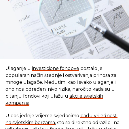
REKLAMA
Ulaganje u
investicione fondove
postalo je
popularan način štednje i ostvarivanja prinosa za
mnoge ulagače. Međutim, kao i svako ulaganje, i
ono nosi određeni nivo rizika, naročito kada su u
pitanju fondovi koji ulažu u
akcije svjetskih
kompanija
.
U posljednje vrijeme svjedočimo
padu vrijednosti
U vremenu kada tradicionalni oblici štednje nude
na svjetskim berzama
, što se direktno odrazilo i na
sve skromnije prinose, ovaj Fond se nameće kao