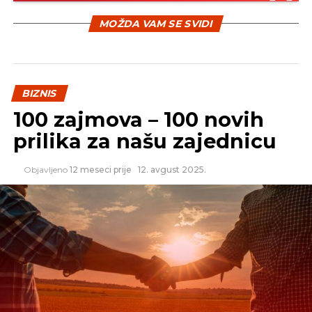
Narodna banka Makedonije pooštrila
monetarnu politiku
MOŽDA VAM SE SVIDI
NE PROPUSTITE
Neto naplata prihoda veća za 58,5 miliona KM
BIZNIS
100 zajmova – 100 novih
prilika za našu zajednicu
Objavljeno
12 meseci prije
12. avgust 2025.