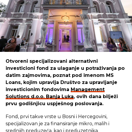
Boško
ističe:
“Mi smo sredstva iskoristili da kreiramo,
unaprijedimo i pustimo u izdavaštvo udžbenike za
djecu, prilagođene raznim uzrastima. Danas naši
udžbenici pomažu mnogim mališanima da lakše
uče i odrastaju.”
Otvoreni specijalizovani alternativni
investicioni fond za ulaganje u potraživanja po
REKLAMA
datim zajmovima, poznat pod imenom MS
Loans, kojim upravlja Društvo za upravljanje
investicionim fondovima
Management
Solutions d.o.o. Banja Luka
, ovih dana bilježi
prvu godišnjicu uspješnog poslovanja.
Cilj u
Management Solutions
-u ostaje isti: da
budemo pouzdan partner onima koji stvaraju,
Fond, prvi takve vrste u Bosni i Hercegovini,
razvijaju i unaprjeđuju našu zajednicu. Zato
specijalizovan je za finansiranje mikro, malih i
nastavljaju istim putem — jer kada ulažu u ljude i
srednjih preduzeća, kao i preduzetnika.