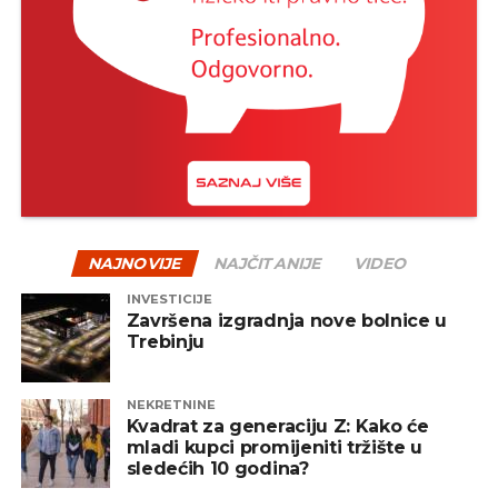
istorija je više puta pokazala da su strpljivi investitori
na kraju često nagrađeni.
Jedan od načina za ublažavanje rizika jeste
diverzifikacija – odnosno raspodjela sredstava na
više vrsta fondova, uključujući akcijske, obvezničke,
mješovite i alternativne fondove. Na taj način se
smanjuje zavisnost od jednog tržišta ili sektora, a
portfelj postaje otporniji na negativne oscilacije.
NAJNOVIJE
NAJČITANIJE
VIDEO
INVESTICIJE
REKLAMA
Završena izgradnja nove bolnice u
Trebinju
NEKRETNINE
Kvadrat za generaciju Z: Kako će
mladi kupci promijeniti tržište u
Zaključak
sledećih 10 godina?