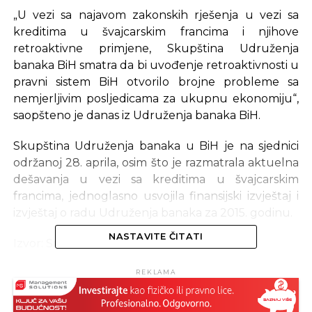
„U vezi sa najavom zakonskih rješenja u vezi sa
kreditima u švajcarskim francima i njihove
retroaktivne primjene, Skupština Udruženja
banaka BiH smatra da bi uvođenje retroaktivnosti u
pravni sistem BiH otvorilo brojne probleme sa
nemjerljivim posljedicama za ukupnu ekonomiju“,
saopšteno je danas iz Udruženja banaka BiH.
Skupština Udruženja banaka u BiH je na sjednici
održanoj 28. aprila, osim što je razmatrala aktuelna
dešavanja u vezi sa kreditima u švajcarskim
francima, jednoglasno usvojila finansijski izvještaj i
izvještaj o radu Udruženja banaka za 2015. godinu.
NASTAVITE ČITATI
Izvor: Srna
REKLAMA
SLIČNE TEME:
SLEDEĆI