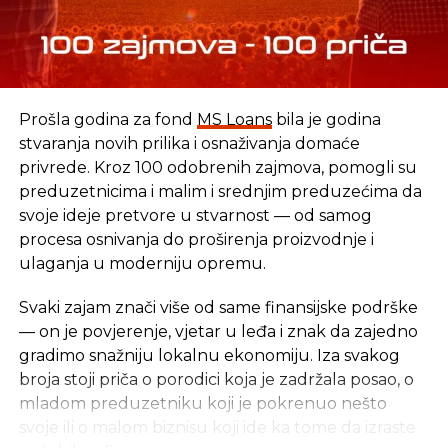
Prošla godina za fond
MS Loans
bila je godina
stvaranja novih prilika i osnaživanja domaće
privrede. Kroz 100 odobrenih zajmova, pomogli su
preduzetnicima i malim i srednjim preduzećima da
svoje ideje pretvore u stvarnost — od samog
procesa osnivanja do proširenja proizvodnje i
ulaganja u moderniju opremu.
Svaki zajam znači više od same finansijske podrške
— on je povjerenje, vjetar u leđa i znak da zajedno
gradimo snažniju lokalnu ekonomiju. Iza svakog
broja stoji priča o porodici koja je zadržala posao, o
mladom preduzetniku koji je pokrenuo nešto
svoje ili o malom biznisu koji ide ka tome da izraste