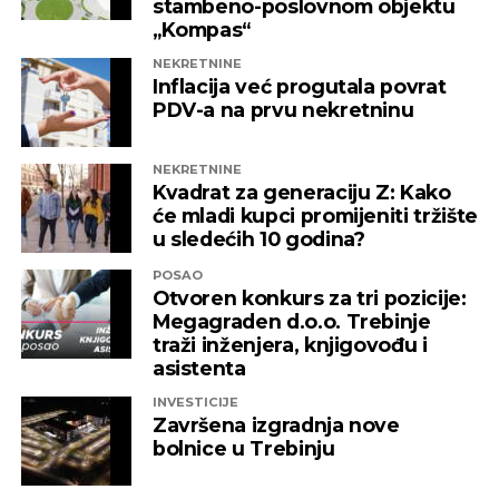
stambeno-poslovnom objektu
„Kompas“
NEKRETNINE
Inflacija već progutala povrat
PDV-a na prvu nekretninu
NEKRETNINE
Kvadrat za generaciju Z: Kako
će mladi kupci promijeniti tržište
u sledećih 10 godina?
POSAO
Otvoren konkurs za tri pozicije:
Megagraden d.o.o. Trebinje
traži inženjera, knjigovođu i
asistenta
INVESTICIJE
Završena izgradnja nove
bolnice u Trebinju