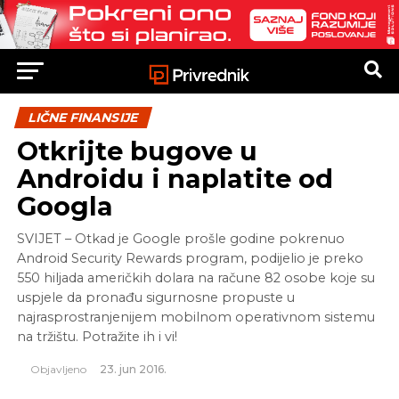
LIČNE FINANSIJE
Otkrijte bugove u
Androidu i naplatite od
Googla
SVIJET – Otkad je Google prošle godine pokrenuo
Android Security Rewards program, podijelio je preko
550 hiljada američkih dolara na račune 82 osobe koje su
uspjele da pronađu sigurnosne propuste u
najrasprostranjenijem mobilnom operativnom sistemu
na tržištu. Potražite ih i vi!
Objavljeno
23. jun 2016.