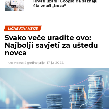
Hrvati užarili Google da saznaju
Zaradite na facebook-u
šta znači „boza“
NE PROPUSTITE
Još 2 dana do glasanja u Britaniji! Preuzmite
BESPLATNIH 50€ za trgovanje i zaradite na
funti
LIČNE FINANSIJE
Svako veče uradite ovo:
Najbolji savjeti za uštedu
novca
Objavljeno
4 godine prije
17. jul 2022.