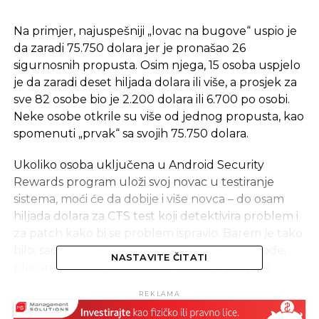
Na primjer, najuspešniji „lovac na bugove“ uspio je
da zaradi 75.750 dolara jer je pronašao 26
sigurnosnih propusta. Osim njega, 15 osoba uspjelo
je da zaradi deset hiljada dolara ili više, a prosjek za
sve 82 osobe bio je 2.200 dolara ili 6.700 po osobi.
Neke osobe otkrile su više od jednog propusta, kao
spomenuti „prvak“ sa svojih 75.750 dolara.
Ukoliko osoba uključena u Android Security
Rewards program uloži svoj novac u testiranje
sistema, moći će da dobije i više novca – do osam
hiljada dolara za CTS test koji detektivira problem i
za patch kako bi se problem ispravio. Barem je tako
bilo, sad će se dobiti 33 do 50 odsto više. Takođe,
NASTAVITE ČITATI
plaćanje se vrši prema tome koliko je propust
opasan i težak za rješiti.
REKLAMA
Oni koji nađu način da komprimituju uređaj kroz