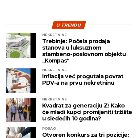
U TRENDU
NEKRETNINE
Trebinje: Počela prodaja
stanova u luksuznom
stambeno-poslovnom objektu
„Kompas“
NEKRETNINE
Inflacija već progutala povrat
PDV-a na prvu nekretninu
NEKRETNINE
Kvadrat za generaciju Z: Kako
će mladi kupci promijeniti tržište
u sledećih 10 godina?
POSAO
Otvoren konkurs za tri pozicije: