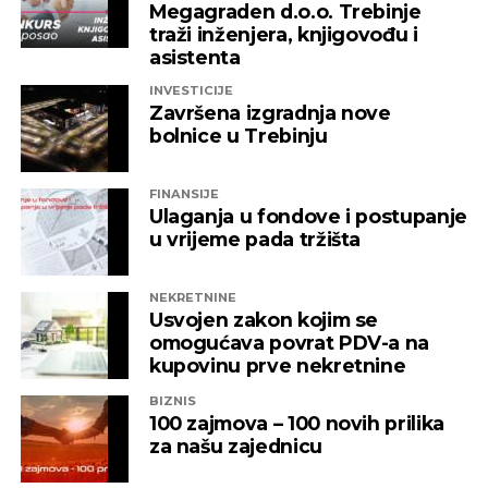
Megagraden d.o.o. Trebinje
traži inženjera, knjigovođu i
asistenta
INVESTICIJE
Završena izgradnja nove
bolnice u Trebinju
FINANSIJE
Ulaganja u fondove i postupanje
u vrijeme pada tržišta
NEKRETNINE
Usvojen zakon kojim se
omogućava povrat PDV-a na
kupovinu prve nekretnine
BIZNIS
100 zajmova – 100 novih prilika
za našu zajednicu