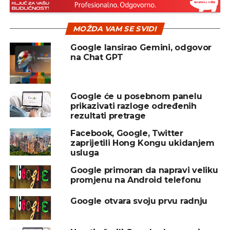
aplikaciju ili pronađu rješenje za kritičan problem
na način da se ne koriste Androidovim ugrađenim
MOŽDA VAM SE SVIDI
sigurnosnim opcijama mogli su do sada da dobiju
od deset do 20 hiljada dolara.
Google lansirao Gemini, odgovor
na Chat GPT
Jasno je, nema tu ništa gratis, ko nađe problem,
mora da zna i kako da ga riješi, piše ICT Business.
Google će u posebnom panelu
Izvor: B92
prikazivati razloge određenih
rezultati pretrage
Facebook, Google, Twitter
REKLAMA
zaprijetili Hong Kongu ukidanjem
usluga
Google primoran da napravi veliku
promjenu na Android telefonu
Google otvara svoju prvu radnju
SLIČNE TEME:
GOOGLE
SLEDEĆI